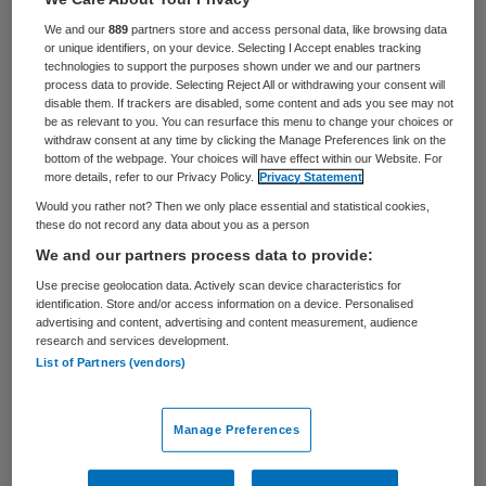
Het herstellen van borsten met eigen
We and our
889
partners store and access personal data, like browsing data
or unique identifiers, on your device. Selecting I Accept enables tracking
vetweefsel van de patiënt kan onder
technologies to support the purposes shown under we and our partners
process data to provide. Selecting Reject All or withdrawing your consent will
voorwaarden in het basispakket. Dat heeft
disable them. If trackers are disabled, some content and ads you see may not
het Zorginstituut deze week vastgesteld.
be as relevant to you. You can resurface this menu to change your choices or
withdraw consent at any time by clicking the Manage Preferences link on the
De Nederlandse Vereniging voor Plastische
bottom of the webpage. Your choices will have effect within our Website. For
more details, refer to our Privacy Policy.
Privacy Statement
Chirurgie (NVPC) en de Borstkanker
Would you rather not? Then we only place essential and statistical cookies,
Vereniging Nederland (BVN) spreken van
these do not record any data about you as a person
een “doorbraak voor borstkankerpatiënten”.
We and our partners process data to provide:
Use precise geolocation data. Actively scan device characteristics for
identification. Store and/or access information on a device. Personalised
Aanvankelijk waren er namelijk vraagtekens
advertising and content, advertising and content measurement, audience
bij deze techniek. Die is echter vooral een
research and services development.
List of Partners (vendors)
waardevolle aanvulling op de behandeling
voor vrouwen die een borstsparende
Manage Preferences
operatie wegens borstkanker hebben
ondergaan, zeggen de organisaties. Het