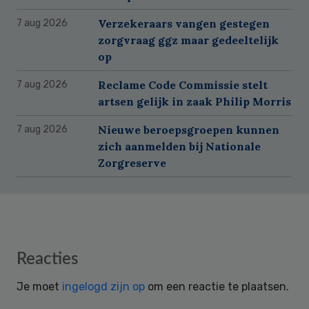
Verzekeraars vangen gestegen
7 aug 2026
zorgvraag ggz maar gedeeltelijk
op
Reclame Code Commissie stelt
7 aug 2026
artsen gelijk in zaak Philip Morris
Nieuwe beroepsgroepen kunnen
7 aug 2026
zich aanmelden bij Nationale
Zorgreserve
Reader
Reacties
Interactions
Je moet
ingelogd zijn op
om een reactie te plaatsen.