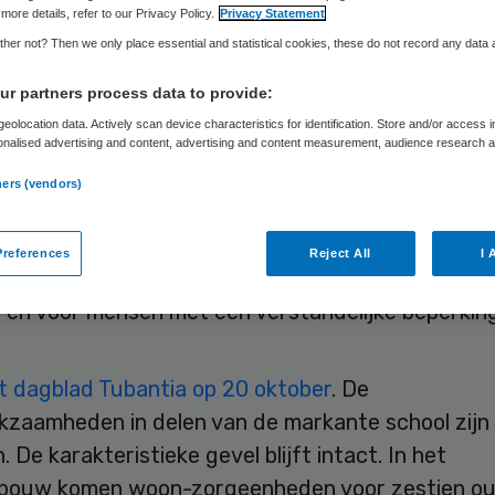
rbergier
more details, refer to our Privacy Policy.
Privacy Statement
her not? Then we only place essential and statistical cookies, these do not record any data
r partners process data to provide:
eolocation data. Actively scan device characteristics for identification. Store and/or access 
Leendert Douma
20 oktober 2022
,
11:20
622 keer gelezen
onalised advertising and content, advertising and content measurement, audience research 
.
ners (vendors)
eorganisatie De Drie Notenboomen bouwt de bijn
e Acaciaschool in Almelo om tot twee zorghuizen 
references
Reject All
I 
er en het Thomashuis. Ze zijn bedoeld voor mens
 en voor mensen met een verstandelijke beperking
t dagblad Tubantia op 20 oktober
. De
kzaamheden in delen van de markante school zijn 
 De karakteristieke gevel blijft intact. In het
bouw komen woon-zorgeenheden voor zestien o