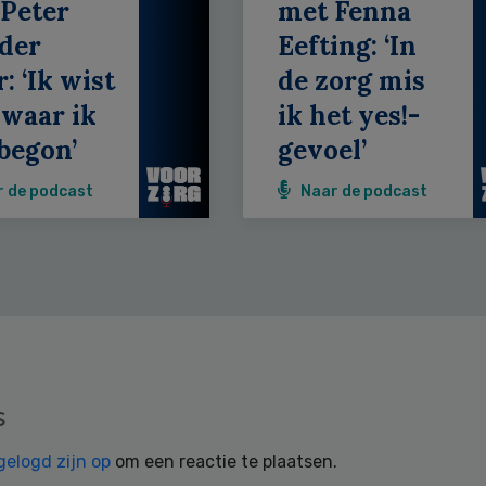
Peter
met Fenna
der
Eefting: ‘In
: ‘Ik wist
de zorg mis
 waar ik
ik het yes!-
begon’
gevoel’
r de podcast
Naar de podcast
s
gelogd zijn op
om een reactie te plaatsen.