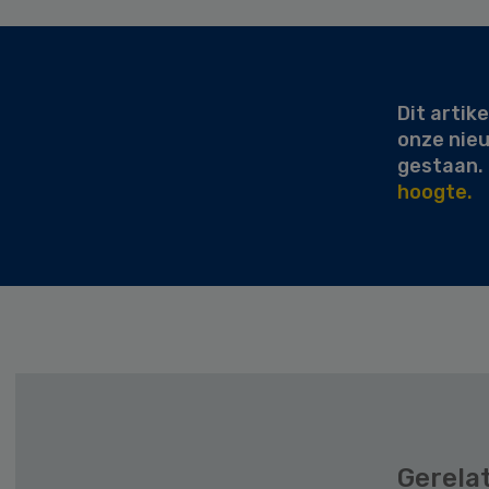
Secondary
Sidebar
Dit artike
onze nie
gestaan.
hoogte.
Gerela