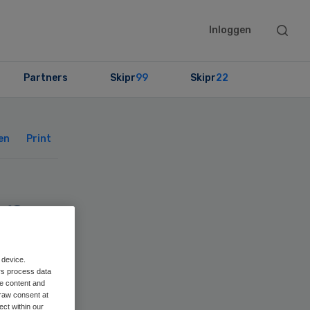
Searc
Inloggen
this
websit
Partners
Skipr
99
Skipr
22
Primary
Sidebar
en
Print
in
oor
 device.
rs process data
me content and
raw consent at
ect within our