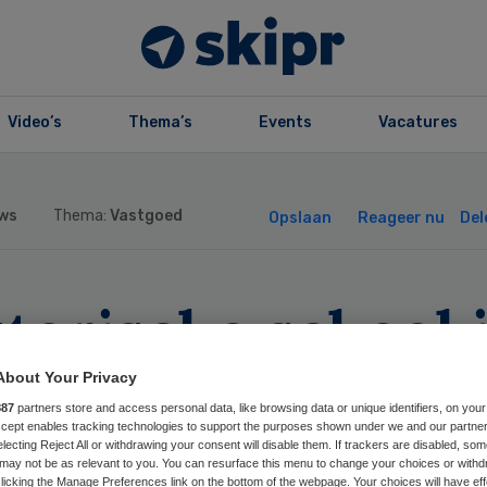
Video’s
Thema’s
Events
Vacatures
ws
Thema:
Vastgoed
Opslaan
Reageer nu
Del
torische school 
melo verbouwd v
About Your Privacy
887
partners store and access personal data, like browsing data or unique identifiers, on your
omashuis en
Accept enables tracking technologies to support the purposes shown under we and our partne
electing Reject All or withdrawing your consent will disable them. If trackers are disabled, so
may not be as relevant to you. You can resurface this menu to change your choices or withd
licking the Manage Preferences link on the bottom of the webpage. Your choices will have eff