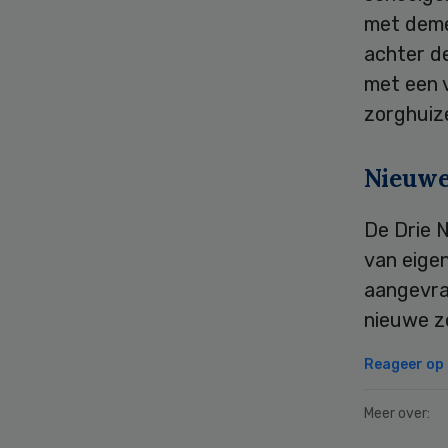
met demen
achter d
met een v
zorghuiz
Nieuwe
De Drie 
van eige
aangevraa
nieuwe z
Reageer op d
Meer over: