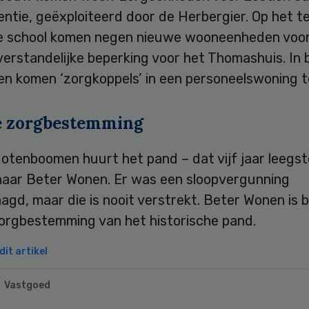
tie, geëxploiteerd door de Herbergier. Op het te
e school komen negen nieuwe wooneenheden voo
erstandelijke beperking voor het Thomashuis. In 
en komen ‘zorgkoppels’ in een personeelswoning 
 zorgbestemming
Notenboomen huurt het pand – dat vijf jaar leegs
naar Beter Wonen. Er was een sloopvergunning
gd, maar die is nooit verstrekt. Beter Wonen is b
orgbestemming van het historische pand.
it artikel
Vastgoed