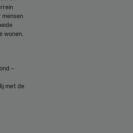
rrein
r mensen
beide
te wonen.
tond –
lij met de