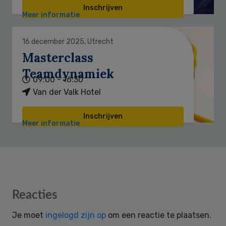
Inschrijven
Meer informatie
16 december 2025, Utrecht
Masterclass
Teamdynamiek
09:00 - 16:30
Van der Valk Hotel
Inschrijven
Meer informatie
Reader
Reacties
Interactions
Je moet
ingelogd zijn op
om een reactie te plaatsen.