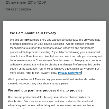
25 november 2015
,
12:59
54 keer gelezen
Europese gezondheidsorganisaties en
dating apps voor homo’s zijn een
We Care About Your Privacy
samenwerking aangegaan om hiv-testen te
We and our
889
partners store and access personal data, like browsing data
or unique identifiers, on your device. Selecting I Accept enables tracking
stimuleren onder miljoenen app-gebruikers.
technologies to support the purposes shown under we and our partners
Zij doen dit in het kader van de Europese
process data to provide. Selecting Reject All or withdrawing your consent will
disable them. If trackers are disabled, some content and ads you see may not
Hiv-Hepatitis Testweek.
be as relevant to you. You can resurface this menu to change your choices or
withdraw consent at any time by clicking the Manage Preferences link on the
bottom of the webpage. Your choices will have effect within our Website. For
Tijdens de Europese HIV-Hepatitis Testing
more details, refer to our Privacy Policy.
Privacy Statement
Week (20-27 november), promoten Grindr,
Would you rather not? Then we only place essential and statistical cookies,
these do not record any data about you as a person
Hornet en PlanetRomeo (drie van de meest
We and our partners process data to provide:
populaire dating apps voor mannen die seks
Use precise geolocation data. Actively scan device characteristics for
hebben met mannen in Europa) gratis de
identification. Store and/or access information on a device. Personalised
advertising and content, advertising and content measurement, audience
nieuw gecreëerde Europese “ HIV Test