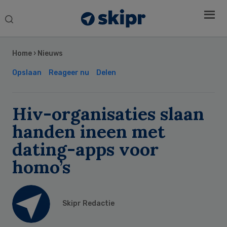
Search
this
Secondary
website
Sidebar
Home
›
Nieuws
Opslaan
Reageer nu
Delen
Hiv-organisaties slaan
handen ineen met
dating-apps voor
homo’s
Skipr Redactie