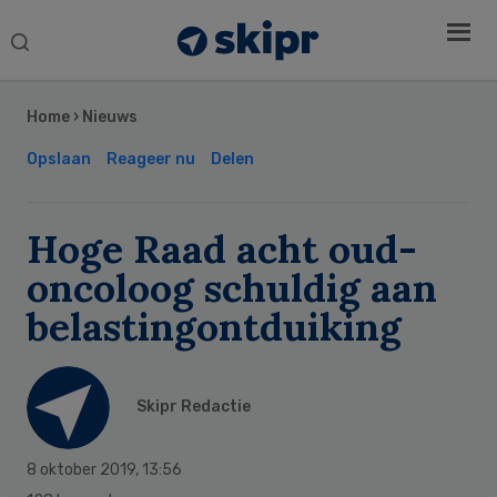
Search
this
Secondary
website
Sidebar
Home
›
Nieuws
Opslaan
Reageer nu
Delen
Hoge Raad acht oud-
oncoloog schuldig aan
belastingontduiking
Skipr Redactie
8 oktober 2019
,
13:56