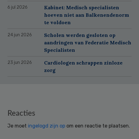
Kabinet: Medisch specialisten
6 jul 2026
hoeven niet aan Balkenendenorm
te voldoen
Scholen werden gesloten op
24 jun 2026
aandringen van Federatie Medisch
Specialisten
Cardiologen schrappen zinloze
23 jun 2026
zorg
Reader
Reacties
Interactions
Je moet
ingelogd zijn op
om een reactie te plaatsen.