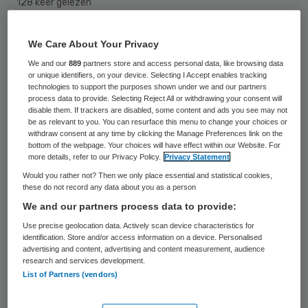
128 keer gelezen
Oud-toparts Gerrit S. van het Erasmus MC
We Care About Your Privacy
in Rotterdam moet definitief vijftien
We and our
889
partners store and access personal data, like browsing data
or unique identifiers, on your device. Selecting I Accept enables tracking
maanden de cel in voor het oplichten van de
technologies to support the purposes shown under we and our partners
process data to provide. Selecting Reject All or withdrawing your consent will
belastingdienst. Dat heeft de Hoge Raad
disable them. If trackers are disabled, some content and ads you see may not
bepaald, zo melden het AD en RTV
be as relevant to you. You can resurface this menu to change your choices or
withdraw consent at any time by clicking the Manage Preferences link on the
Rijnmond. Ook moet de arts een half miljoen
bottom of the webpage. Your choices will have effect within our Website. For
more details, refer to our Privacy Policy.
Privacy Statement
euro terugbetalen.
Would you rather not? Then we only place essential and statistical cookies,
these do not record any data about you as a person
De hoogleraar en oncoloog van Daniel den
We and our partners process data to provide:
Hoedkliniek sluisde in de jaren 80 en 90
Use precise geolocation data. Actively scan device characteristics for
identification. Store and/or access information on a device. Personalised
miljoenen euro’s van farmaceutische
advertising and content, advertising and content measurement, audience
bedrijven door naar bankrekeningen in
research and services development.
List of Partners (vendors)
Luxemburg. Volgens de rechter heeft de
man tussen de drie en vijf miljoen euro