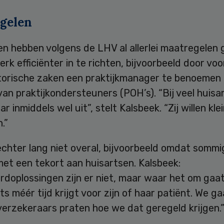
gelen
en hebben volgens de LHV al allerlei maatregelen
rk efficiënter in te richten, bijvoorbeeld door voo
torische zaken een praktijkmanager te benoemen
van praktijkondersteuners (POH’s). “Bij veel huisar
r inmiddels wel uit”, stelt Kalsbeek. “Zij willen kle
.”
chter lang niet overal, bijvoorbeeld omdat sommig
et een tekort aan huisartsen. Kalsbeek:
doplossingen zijn er niet, maar waar het om gaat
ts méér tijd krijgt voor zijn of haar patiënt. We g
verzekeraars praten hoe we dat geregeld krijgen.