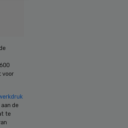
 de
1600
t voor
werkdruk
 aan de
at te
van