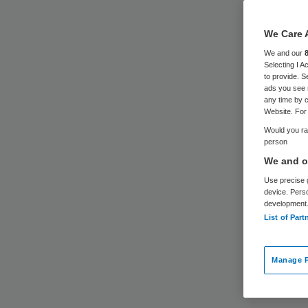
We Care 
We and our
Selecting I 
to provide. S
ads you see 
any time by c
Website. For 
Would you rat
person
We and ou
Use precise g
device. Pers
development
List of Part
Manage P