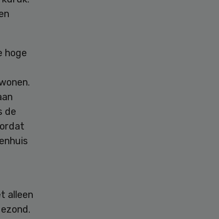
 en
e hoge
 wonen.
aan
s de
oordat
kenhuis
t alleen
gezond.