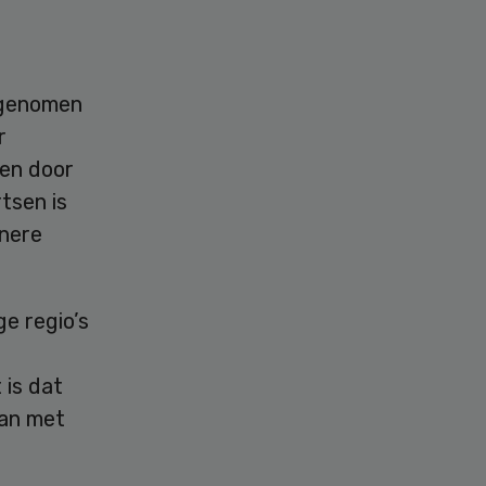
 genomen
r
 en door
tsen is
inere
e regio’s
 is dat
aan met
”