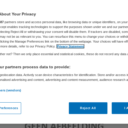
About Your Privacy
Skipr Redactie
15 maart 2018
,
12:47
153 keer gelezen
887
partners store and access personal data, like browsing data or unique identifiers, on your
Accept enables tracking technologies to support the purposes shown under we and our partne
electing Reject All or withdrawing your consent will disable them. If trackers are disabled, so
may not be as relevant to you. You can resurface this menu to change your choices or withd
licking the Manage Preferences link on the bottom of the webpage. Your choices will have eff
more details, refer to our Privacy Policy.
Privacy Statement
her not? Then we only place essential and statistical cookies, these do not record any data
r partners process data to provide:
eolocation data. Actively scan device characteristics for identification. Store and/or access 
onalised advertising and content, advertising and content measurement, audience research 
.
ners (vendors)
references
Reject All
I 