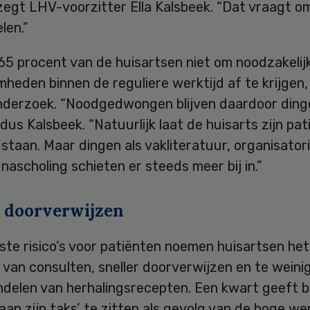
zegt LHV-voorzitter Ella Kalsbeek. “Dat vraagt o
len.”
65 procent van de huisartsen niet om noodzakelij
eden binnen de reguliere werktijd af te krijgen, z
onderzoek. “Noodgedwongen blijven daardoor ding
aldus Kalsbeek. “Natuurlijk laat de huisarts zijn pat
 staan. Maar dingen als vakliteratuur, organisator
nascholing schieten er steeds meer bij in.”
r doorverwijzen
ste risico’s voor patiënten noemen huisartsen het 
van consulten, sneller doorverwijzen en te weinig
ndelen van herhalingsrecepten. Een kwart geeft 
‘aan zijn taks’ te zitten als gevolg van de hoge we