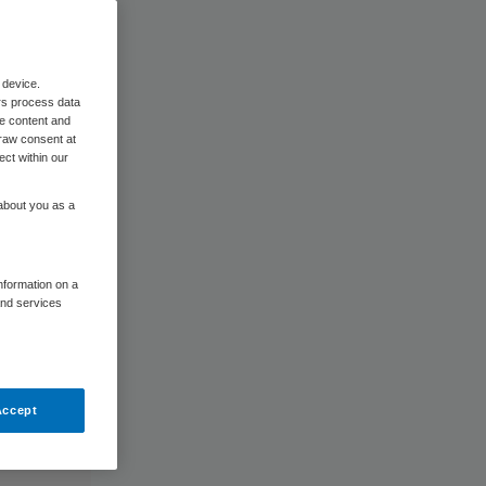
 device.
rs process data
me content and
raw consent at
ect within our
 about you as a
information on a
and services
Accept