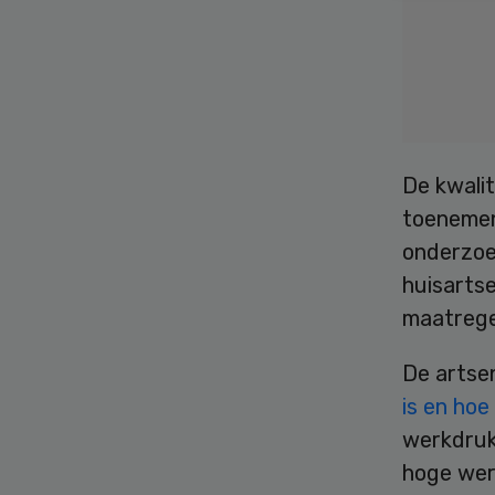
De kwali
toenemen
onderzoe
huisartse
maatrege
De artse
is en ho
werkdruk
hoge wer