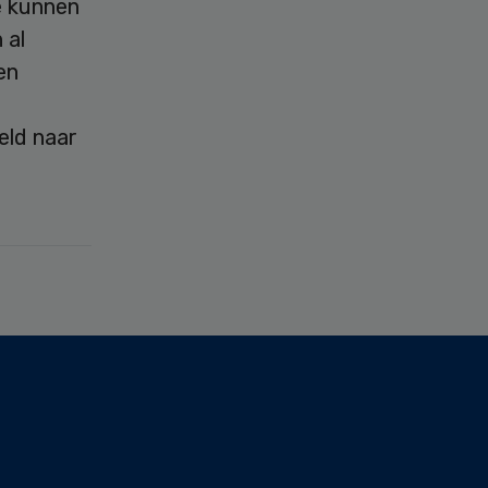
e kunnen
 al
en
eld naar