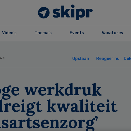
Video’s
Thema’s
Events
Vacatures
ws
Opslaan
Reageer nu
Del
oge werkdruk
reigt kwaliteit
sartsenzorg’