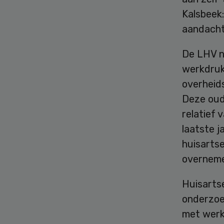
Kalsbeek:
aandacht
De LHV no
werkdruk 
overheids
Deze oud
relatief 
laatste 
huisarts
overneme
Huisartse
onderzoe
met werk