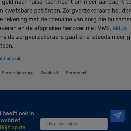
r geld naar huisartsen hoeft om meer aandacht t
n kwetsbare patiënten. Zorgverzekeraars houden
e rekening met de toename van zorg die huisarts
everen en de afspraken hierover met VWS,
aldus
ens de zorgverzekeraars gaat er al steeds meer g
rtsen.
it artikel
Eerstelijnszorg
Kwaliteit
Personeel
l heeft ook in
uwsbrief
Blijf op de