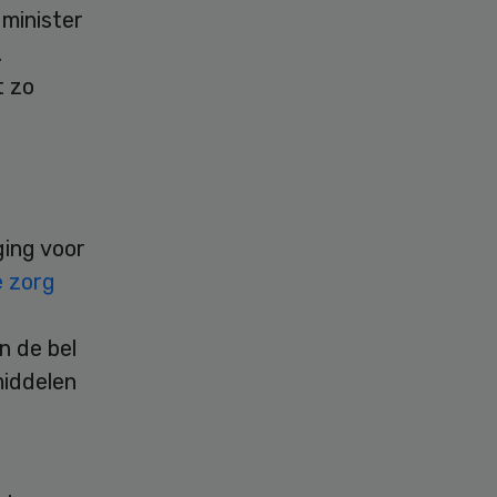
 minister
.
t zo
ging voor
e zorg
n de bel
middelen