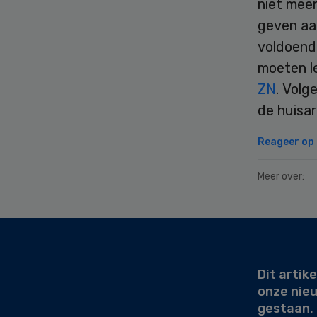
niet mee
geven aa
voldoend
moeten l
ZN
. Volg
de huisa
Reageer op d
Meer over:
Secondary
Sidebar
Dit artike
onze nie
gestaan.