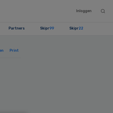
Searc
Inloggen
this
websit
Partners
Skipr
99
Skipr
22
Primary
Sidebar
en
Print