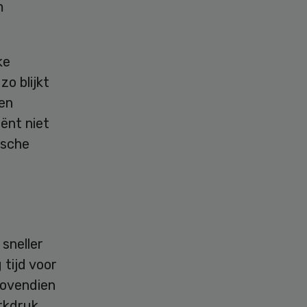
m
ke
o blijkt
en
iënt niet
ische
sneller
 tijd voor
bovendien
rkdruk.