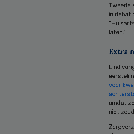
Tweede K
in debat 
“Huisart
laten.”
Extra 
Eind vor
eerstelij
voor kwe
achterst
omdat zo
niet zou
Zorgverz