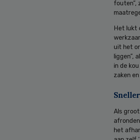
fouten”, 
maatrege
Het lukt 
werkzaamh
uit het 
liggen”, 
in de kou
zaken en 
Snelle
Als groot
afronden 
het afha
aan zelf 