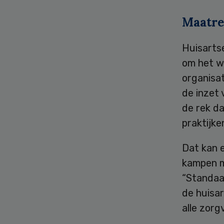
Maatre
Huisarts
om het we
organisa
de inzet 
de rek daa
praktijken
Dat kan e
kampen m
“Standaar
de huisar
alle zorg