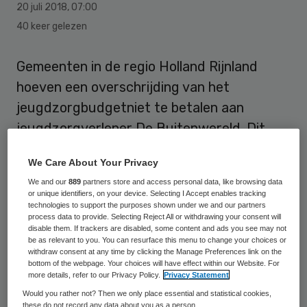
20 juli 2018
,
07:00
40 keer gelezen
Gemeenten in de regio Holland Rijnland
hoeven een overschrijding van het
jeugdzorgbudgetniet te betalen aan
jeugdzorgverlener De Buitenwereld. Dit
heeft de rechtbank in Den Haag bepaald, zo
We Care About Your Privacy
bericht Binnenlands Bestuur.
We and our
889
partners store and access personal data, like browsing data
or unique identifiers, on your device. Selecting I Accept enables tracking
De Buitenwereld had een zaak
technologies to support the purposes shown under we and our partners
process data to provide. Selecting Reject All or withdrawing your consent will
aangespannen tegen Holland Rijnland,
disable them. If trackers are disabled, some content and ads you see may not
be as relevant to you. You can resurface this menu to change your choices or
omdat die weigerde een deel van door de
withdraw consent at any time by clicking the Manage Preferences link on the
jeugdzorgaanbieder gedeclareerde zorg te
bottom of the webpage. Your choices will have effect within our Website. For
more details, refer to our Privacy Policy.
Privacy Statement
betalen. De Buitenwereld had zo’n 360
Would you rather not? Then we only place essential and statistical cookies,
duizend euro bij Holland Rijnland in rekening
these do not record any data about you as a person