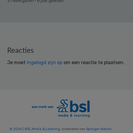
31 weergaven
· 8 jaar geleden
Reader
Reacties
Interactions
Je moet
ingelogd zijn op
om een reactie te plaatsen.
© 2026 | BSL Media & Learning
, onderdeel van
Springer Nature