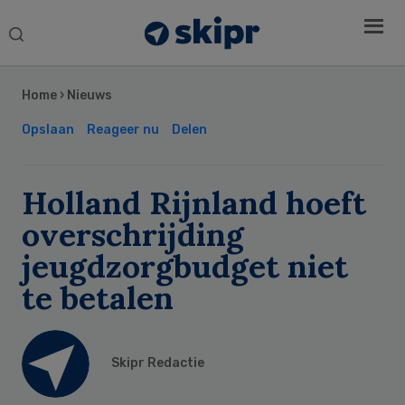
Search
this
Secondary
website
Sidebar
Home
›
Nieuws
Opslaan
Reageer nu
Delen
Holland Rijnland hoeft
overschrijding
jeugdzorgbudget niet
te betalen
Skipr Redactie