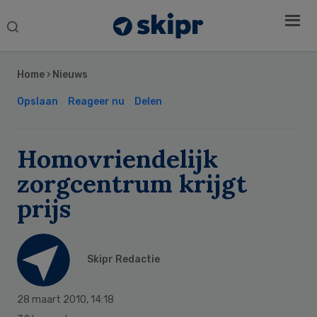
Search
this
Secondary
website
Sidebar
Home
›
Nieuws
Opslaan
Reageer nu
Delen
Homovriendelijk
zorgcentrum krijgt
prijs
Skipr Redactie
28 maart 2010
,
14:18