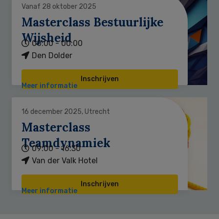
Vanaf 28 oktober 2025
Masterclass Bestuurlijke
Wijsheid
00:00 - 00:00
Den Dolder
Inschrijven
Meer informatie
16 december 2025, Utrecht
Masterclass
Teamdynamiek
09:00 - 16:30
Van der Valk Hotel
Inschrijven
Meer informatie