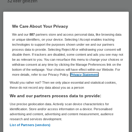
32 keer gelezen
Woonzorgcentrum De Rietvinck in
Amsterdam, onderdeel van de Osiragroep,
We Care About Your Privacy
krijgt op 1 april als eerste zorginstelling een
We and our
887
partners store and access personal data, like browsing data
or unique identifiers, on your device. Selecting I Accept enables tracking
keurmerk voor homovriendelijke
technologies to support the purposes shown under we and our partners
process data to provide. Selecting Reject All or withdrawing your consent will
ouderenzorg. De Roze Loper wordt
disable them. If trackers are disabled, some content and ads you see may not
be as relevant to you. You can resurface this menu to change your choices or
uitgereikt door oud-staatssecretaris Jet
withdraw consent at any time by clicking the Manage Preferences link on the
Bussemaker van Volksgezondheid.
bottom of the webpage. Your choices will have effect within our Website. For
more details, refer to our Privacy Policy.
Privacy Statement
Would you rather not? Then we only place essential and statistical cookies,
Onderzoek
these do not record any data about you as a person
We and our partners process data to provide:
Met de Roze Loper wil het
Consortium Roze
Use precise geolocation data. Actively scan device characteristics for
identification. Store and/or access information on a device. Personalised
50+
, een samenwerkingsverband van
advertising and content, advertising and content measurement, audience
research and services development.
ouderen- en homo-organisaties, de
List of Partners (vendors)
aandacht vestigen op de positie van