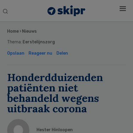
Search
this
Secondary
website
Sidebar
Home
›
Nieuws
Thema:
Eerstelijnszorg
Opslaan
Reageer nu
Delen
Honderdduizenden
patiënten niet
behandeld wegens
uitbraak corona
Hester Hinloopen