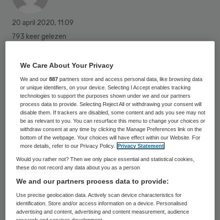
20 april 2020
,
11:09
793 keer gelezen
Wegens het coronavirus hebben huisartsen
We Care About Your Privacy
sinds 12 maart 360.000 patiënten minder
We and our
887
partners store and access personal data, like browsing data
dan normaal naar het ziekenhuis
or unique identifiers, on your device. Selecting I Accept enables tracking
technologies to support the purposes shown under we and our partners
doorverwezen. Ook zijn behandelingen van
process data to provide. Selecting Reject All or withdrawing your consent will
disable them. If trackers are disabled, some content and ads you see may not
naar schatting 290.500 mensen in het
be as relevant to you. You can resurface this menu to change your choices or
ziekenhuis niet doorgegaan na een
withdraw consent at any time by clicking the Manage Preferences link on the
bottom of the webpage. Your choices will have effect within our Website. For
doorverwijzing. Dat maakte de Nederlandse
more details, refer to our Privacy Policy.
Privacy Statement
Zorgautoriteit (NZa) maandag bekend.
Would you rather not? Then we only place essential and statistical cookies,
these do not record any data about you as a person
We and our partners process data to provide:
Volgens de NZa is het belangrijk dat
Use precise geolocation data. Actively scan device characteristics for
identification. Store and/or access information on a device. Personalised
gezondheidsschade en wachttijden
advertising and content, advertising and content measurement, audience
research and services development.