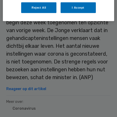
Reject All
I Accept
Het aantal bevestigde besmettingen is
begin deze week toegenomen ten opzichte
van vorige week. De Jonge verklaart dat in
gehandicapteninstellingen mensen vaak
dichtbij elkaar leven. Het aantal nieuwe
instellingen waar corona is geconstateerd,
is niet toegenomen. De strenge regels voor
bezoeken aan instellingen hebben hun nut
bewezen, schat de minister in. (ANP)
Reageer op dit artikel
Meer over:
Coronavirus