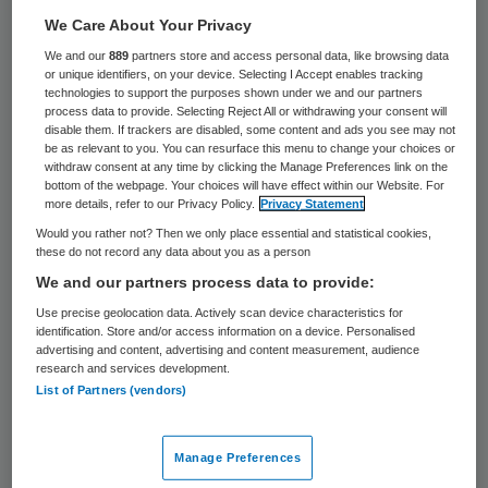
22 april 2020
,
09:29
We Care About Your Privacy
1555 keer gelezen
We and our
889
partners store and access personal data, like browsing data
or unique identifiers, on your device. Selecting I Accept enables tracking
Het Rijksinstituut voor Volksgezondheid en
technologies to support the purposes shown under we and our partners
process data to provide. Selecting Reject All or withdrawing your consent will
Milieu (RIVM) schat dat er meer dan 800
disable them. If trackers are disabled, some content and ads you see may not
be as relevant to you. You can resurface this menu to change your choices or
bewoners van gehandicapteninstellingen
withdraw consent at any time by clicking the Manage Preferences link on the
besmet zijn met het coronavirus. Ongeveer
bottom of the webpage. Your choices will have effect within our Website. For
more details, refer to our Privacy Policy.
Privacy Statement
150 van hen zijn overleden, meldt
Would you rather not? Then we only place essential and statistical cookies,
zorgminister Hugo de Jonge.
these do not record any data about you as a person
We and our partners process data to provide:
Use precise geolocation data. Actively scan device characteristics for
In 10 procent van de
identification. Store and/or access information on a device. Personalised
advertising and content, advertising and content measurement, audience
gehandicapteninstellingen is sprake van
research and services development.
List of Partners (vendors)
zeker één besmetting. Het gaat om zo’n
260 instellingen in totaal, laat de
bewindsman aan de Tweede Kamer weten.
Manage Preferences