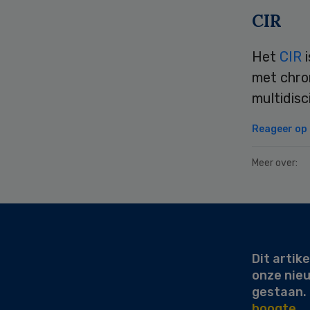
CIR
Het
CIR
met chron
multidisci
Reageer op d
Meer over:
Secondary
Sidebar
Dit artike
onze nie
gestaan.
hoogte.