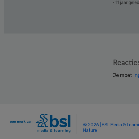
· 11 jaar gele
Reader
Reactie
Interactions
Je moet
in
© 2026 | BSL Media & Learn
Nature