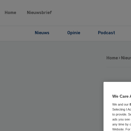
Home
Nieuwsbrief
Nieuws
Opinie
Podcast
Home
›
Nieu
Hoo
We Care 
raa
We and our
Selecting I 
to provide. S
ads you see 
any time by c
Website. For 