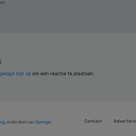
den
s
gelogd zijn op
om een reactie te plaatsen.
Contact
Advertere
ing
, onderdeel van
Springer