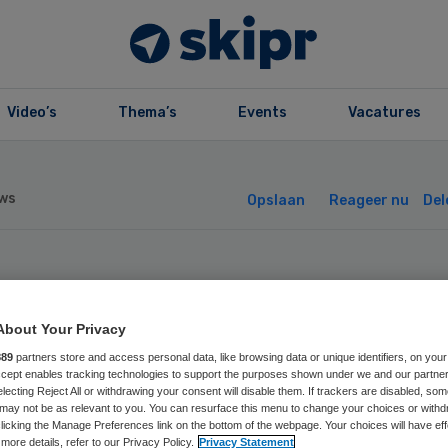
Video’s
Thema’s
Events
Vacatures
ws
Opslaan
Reageer nu
Del
gduin is voorzit
About Your Privacy
d van toezicht C
889
partners store and access personal data, like browsing data or unique identifiers, on your
Accept enables tracking technologies to support the purposes shown under we and our partne
electing Reject All or withdrawing your consent will disable them. If trackers are disabled, so
may not be as relevant to you. You can resurface this menu to change your choices or withd
licking the Manage Preferences link on the bottom of the webpage. Your choices will have eff
more details, refer to our Privacy Policy.
Privacy Statement