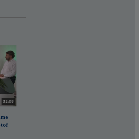
32:08
zame
stof