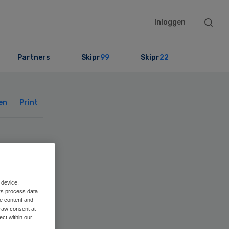
Searc
Inloggen
this
websit
Partners
Skipr
99
Skipr
22
Primary
Sidebar
en
Print
ter
IR
 device.
rs process data
me content and
raw consent at
ect within our