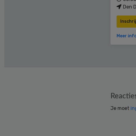
Den D
Inschri
Meer inf
Reader
Reactie
Interactions
Je moet
in