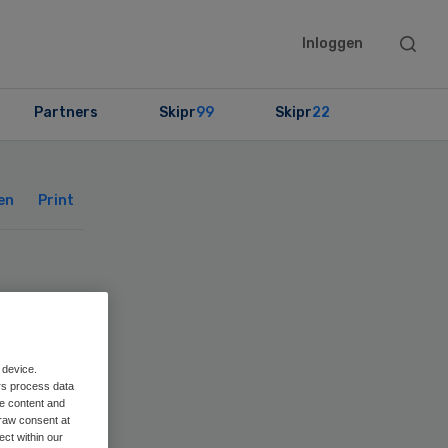
Searc
Inloggen
this
websit
Partners
Skipr
99
Skipr
22
Primary
Sidebar
en
Print
 device.
rs process data
me content and
raw consent at
ect within our