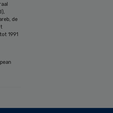
raal
),
areb, de
et
tot 1991
opean