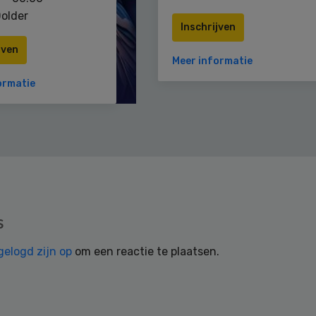
older
Inschrijven
jven
Meer informatie
ormatie
s
gelogd zijn op
om een reactie te plaatsen.