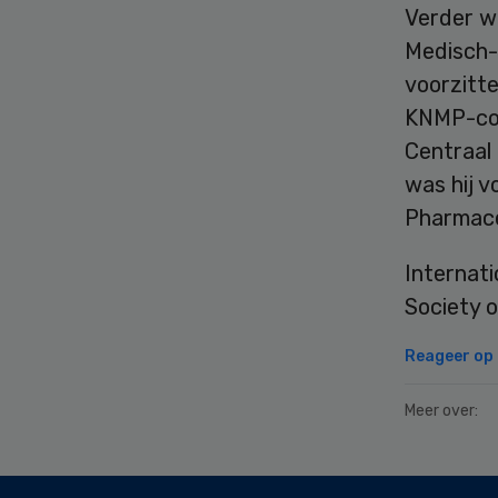
Verder w
Medisch-
voorzitt
KNMP-com
Centraal 
was hij v
Pharmace
Internati
Society o
Reageer op d
Meer over:
Secondary