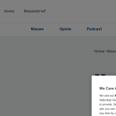
Home
Nieuwsbrief
Nieuws
Opinie
Podcast
Home
›
Nieu
Ho
He
We Care 
We and our
Selecting I 
to provide. S
ads you see 
any time by c