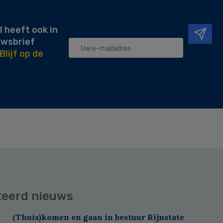
l heeft ook in
uwsbrief
Blijf op de
teerd nieuws
(Thuis)komen en gaan in bestuur Rijnstate