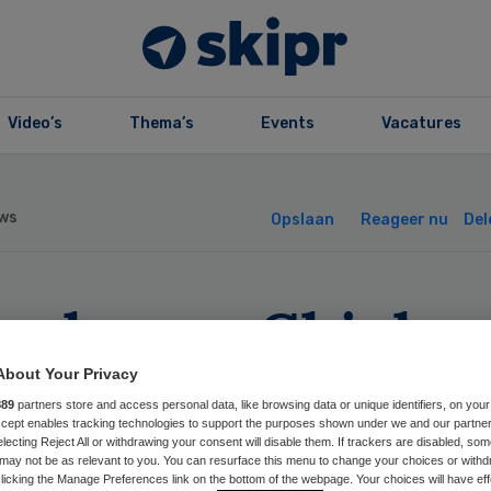
Video’s
Thema’s
Events
Vacatures
ws
Opslaan
Reageer nu
Del
ogleraar Chiel
kster overleden
About Your Privacy
889
partners store and access personal data, like browsing data or unique identifiers, on your
Accept enables tracking technologies to support the purposes shown under we and our partne
electing Reject All or withdrawing your consent will disable them. If trackers are disabled, so
may not be as relevant to you. You can resurface this menu to change your choices or withd
licking the Manage Preferences link on the bottom of the webpage. Your choices will have eff