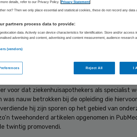
Skipr Redactie
24 november 2015
,
09:53
1404 keer gelez
more details, refer to our Privacy Policy.
Privacy Statement
her not? Then we only place essential and statistical cookies, these do not record any data
r partners process data to provide:
ar Chiel Hekster is afgelopen woensdag op 68-jar
eolocation data. Actively scan device characteristics for identification. Store and/or access 
overleden. Hij leed aan slokdarmkanker. In oktober
onalised advertising and content, advertising and content measurement, audience research 
.
kster een zilveren erepenning van de KNMP voor z
ners (vendors)
ten voor de farmacie.
references
Reject All
I 
was van 1998 tot 2010 verbonden aan het Radbo
sapotheker en hoogleraar klinische farmacie. Hij 
er voor dat ziekenhuisapothekers als specialist 
 was nauw betrokken bij de opleiding die hiervoo
verdiende hij zijn sporen op het gebied van onder
 zo’n tweehonderd artikelen opgenomen in PubMed
de twintig promovendi.