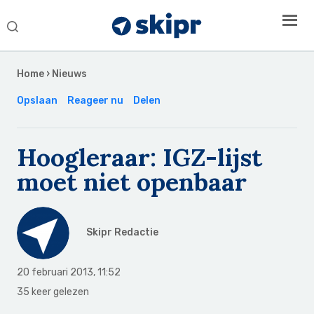
Search
this
Secondary
website
Sidebar
Home
›
Nieuws
Opslaan
Reageer nu
Delen
Hoogleraar: IGZ-lijst
moet niet openbaar
Skipr Redactie
20 februari 2013
,
11:52
35 keer gelezen