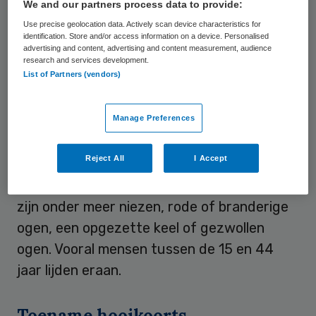
We and our partners process data to provide:
hebben de kosten van middeltjes die
Use precise geolocation data. Actively scan device characteristics for
identification. Store and/or access information on a device. Personalised
patiënten zelf kopen bij bijvoorbeeld drogist
advertising and content, advertising and content measurement, audience
of supermarkt nog niet eens meegerekend.
research and services development.
List of Partners (vendors)
Klachten hooikoorts
Manage Preferences
Hooikoorts
speelt vooral in het voorjaar op.
Reject All
I Accept
Het treft mensen die allergisch zijn voor
pollen van gras of bomen. De verschijnselen
zijn onder meer niezen, rode of branderige
ogen, een opgezette keel of gezwollen
ogen. Vooral mensen tussen de 15 en 44
jaar lijden eraan.
Toename hooikoorts