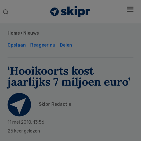
Search
this
Secondary
website
Sidebar
Home
›
Nieuws
Opslaan
Reageer nu
Delen
‘Hooikoorts kost
jaarlijks 7 miljoen euro’
Skipr Redactie
11 mei 2010
,
13:56
25 keer gelezen