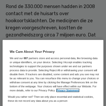
Rond de 330.000 mensen hadden in 2008
contact met de huisarts over
hooikoortsklachten. De medicijnen die ze
kregen voorgeschreven, kostten de
gezondheidszorg circa 7 miljoen euro. Dat
concludeert onderzoeksbureau NIVEL in
een onderzoek dat dinsdag is
We Care About Your Privacy
gepresenteerd.
We and our
887
partners store and access personal data, like browsing data
or unique identifiers, on your device. Selecting I Accept enables tracking
technologies to support the purposes shown under we and our partners
Onderzoek naar kosten
process data to provide. Selecting Reject All or withdrawing your consent will
disable them. If trackers are disabled, some content and ads you see may not
hooikoorts
be as relevant to you. You can resurface this menu to change your choices or
withdraw consent at any time by clicking the Manage Preferences link on the
bottom of the webpage. Your choices will have effect within our Website. For
De studie is uitgevoerd in opdracht van het
more details, refer to our Privacy Policy.
Privacy Statement
Would you rather not? Then we only place essential and statistical cookies,
ministerie van Landbouw, Natuur en
these do not record any data about you as a person
Voedselkwaliteit (LNV)
. De onderzoekers