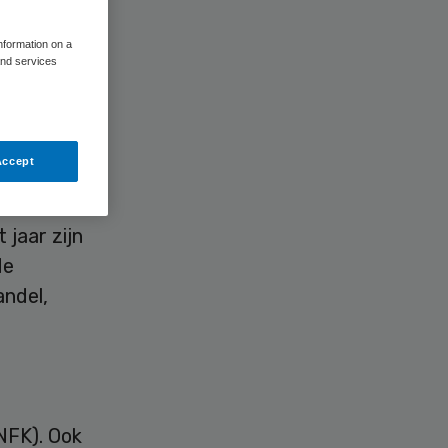
information on a
and services
 van
Accept
 jaar zijn
de
andel,
NFK). Ook