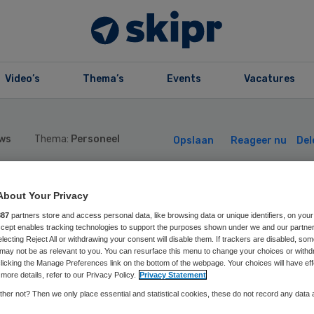
Video’s
Thema’s
Events
Vacatures
ws
Thema:
Personeel
Opslaan
Reageer nu
Del
jbregts voorzitt
About Your Privacy
887
partners store and access personal data, like browsing data or unique identifiers, on your
Accept enables tracking technologies to support the purposes shown under we and our partne
j WoonZorgcentr
electing Reject All or withdrawing your consent will disable them. If trackers are disabled, so
may not be as relevant to you. You can resurface this menu to change your choices or withd
licking the Manage Preferences link on the bottom of the webpage. Your choices will have eff
aglanden
more details, refer to our Privacy Policy.
Privacy Statement
her not? Then we only place essential and statistical cookies, these do not record any data