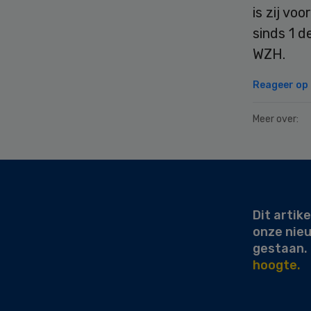
is zij vo
sinds 1 d
WZH.
Reageer op d
Meer over:
Secondary
Sidebar
Dit artike
onze nie
gestaan.
hoogte.