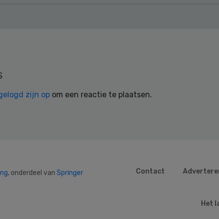
s
gelogd zijn op
om een reactie te plaatsen.
Contact
Advertere
ing
, onderdeel van
Springer
Het l