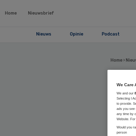
Home
Nieuwsbrief
Nieuws
Opinie
Podcast
Home
›
Nieu
Hui
We Care 
We and our
Selecting I 
bi
to provide. S
ads you see 
any time by c
Ha
Website. For 
Would you rat
person