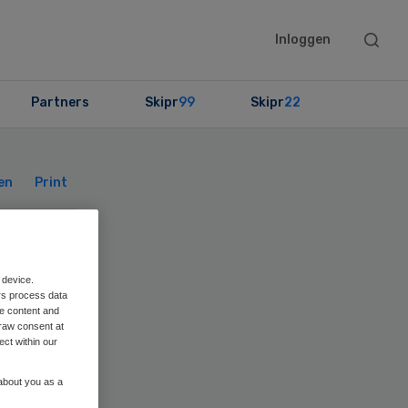
Searc
Inloggen
this
websit
Partners
Skipr
99
Skipr
22
Primary
Sidebar
en
Print
er
 device.
rs process data
a
me content and
raw consent at
ect within our
 about you as a