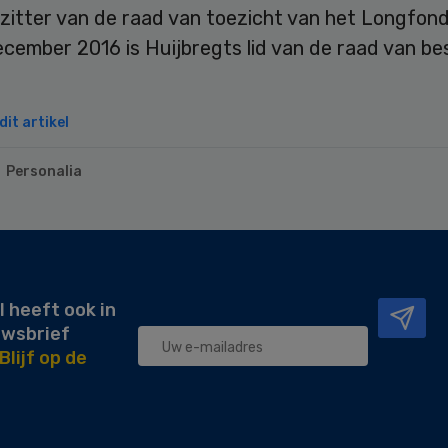
orzitter van de raad van toezicht van het Longfond
ecember 2016 is Huijbregts lid van de raad van b
it artikel
Personalia
l heeft ook in
uwsbrief
Blijf op de