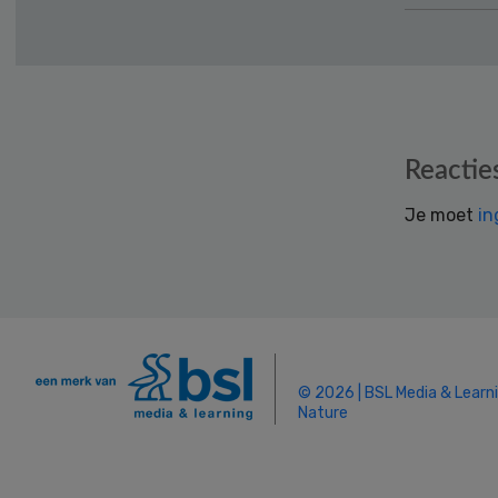
Reader
Reactie
Interactions
Je moet
in
© 2026 | BSL Media & Learn
Nature