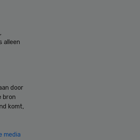
,
s alleen
taan door
e bron
ond komt,
le media