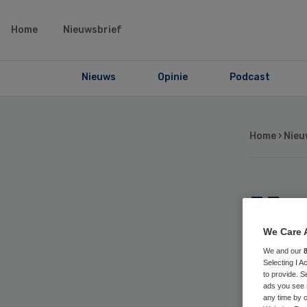
Home
Nieuwsbrief
Nieuws
Opinie
Podcast
Home
›
Nieu
Hui
te
We Care 
We and our
Selecting I 
be
to provide. S
ads you see 
any time by c