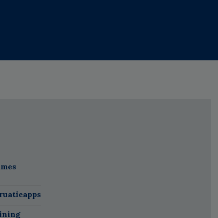
ames
ruatieapps
ining