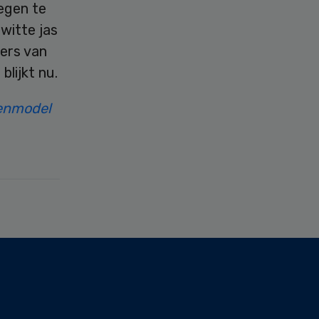
egen te
witte jas
kers van
lijkt nu.
ienmodel