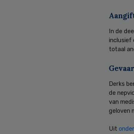
Aangif
In de dee
inclusief
totaal a
Gevaar
Derks be
de nepvi
van medis
geloven 
Uit
onder