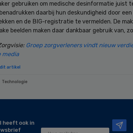
aker gebruiken om medische desinformatie juist t
 benadrukken daarbij hun deskundigheid door een 
rekken en de BIG-registratie te vermelden. De ma
ke beelden maken daar dankbaar gebruik van, zo b
Zorgvisie:
Groep zorgverleners vindt nieuw verd
e media
it artikel
Technologie
l heeft ook in
uwsbrief