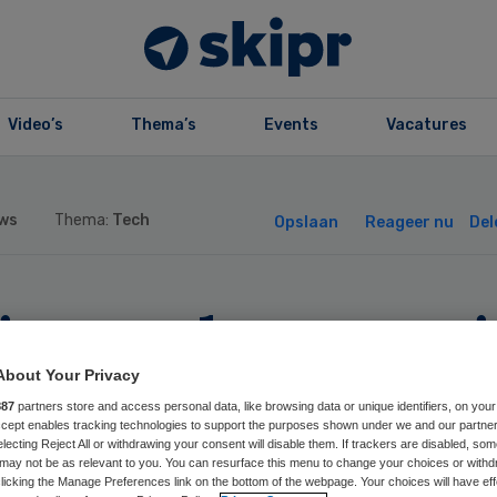
Video’s
Thema’s
Events
Vacatures
ws
Thema:
Tech
Opslaan
Reageer nu
Del
sarts doet aangi
gen deepfake
About Your Privacy
887
partners store and access personal data, like browsing data or unique identifiers, on your
Accept enables tracking technologies to support the purposes shown under we and our partne
elden
electing Reject All or withdrawing your consent will disable them. If trackers are disabled, so
may not be as relevant to you. You can resurface this menu to change your choices or withd
licking the Manage Preferences link on the bottom of the webpage. Your choices will have eff