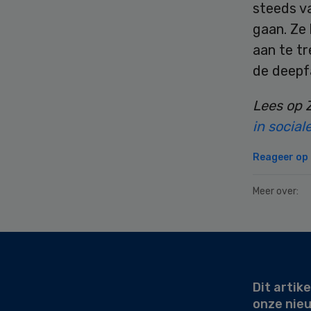
steeds v
gaan. Ze
aan te t
de deepfa
Lees op 
in social
Reageer op d
Meer over:
Secondary
Sidebar
Dit artike
onze nie