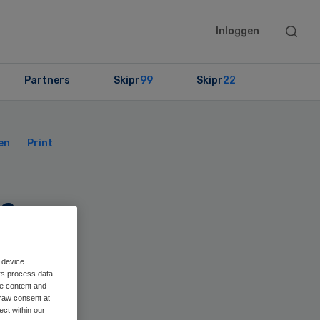
Searc
Inloggen
this
websit
Partners
Skipr
99
Skipr
22
Primary
Sidebar
en
Print
fte
 device.
rs process data
me content and
raw consent at
ect within our