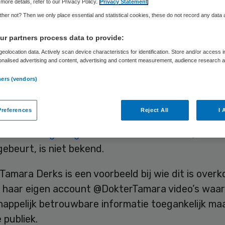
more details, refer to our Privacy Policy.
Privacy Statement
her not? Then we only place essential and statistical cookies, these do not record any data
Suzanne Bremmers
20 augustus 2025
,
12:09
2589 keer g
r partners process data to provide:
eolocation data. Actively scan device characteristics for identification. Store and/or access 
onalised advertising and content, advertising and content measurement, audience research 
ijn in toenemende mate slachtoffer van deepfake
.
ners (vendors)
le media waarin hun naam en deskundigheid wordt
t en medische desinformatie wordt verspreid.
references
Reject All
I 
 uit
berichtgeving van Nieuws BV van BNN/VARA
gebeurt, is niet bekend.
Tamara Derks is een voorbeeld bij wie dit is over
 haar eigen account @DokterTamara video’s waar
appelijk betrouwbare informatie toegankelijk ma
 publiek.