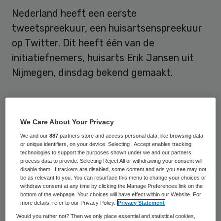
Nederland heeft een eerste
tweetspreekuur, een huisartsenspreekuur
op Twitter. Dit heeft één van de
initiatiefnemers, huisarts Erik Jansen uit
Nijmegen, dinsdag bekend gemaakt.
Privégesprek
We Care About Your Privacy
Op
@tweetspreekuur
kunnen mensen
We and our
887
partners store and access personal data, like browsing data
vragen stellen over hun gezondheid.
or unique identifiers, on your device. Selecting I Accept enables tracking
technologies to support the purposes shown under we and our partners
Huisarts Jansen en basisarts Bart
process data to provide. Selecting Reject All or withdrawing your consent will
disable them. If trackers are disabled, some content and ads you see may not
Brandenburg geven voor zover mogelijk
be as relevant to you. You can resurface this menu to change your choices or
antwoord en adviseren indien nodig mensen
withdraw consent at any time by clicking the Manage Preferences link on the
bottom of the webpage. Your choices will have effect within our Website. For
hun eigen huisarts te bellen of naar het
more details, refer to our Privacy Policy.
Privacy Statement
acute noodnummer. Als de twitteraar
Would you rather not? Then we only place essential and statistical cookies,