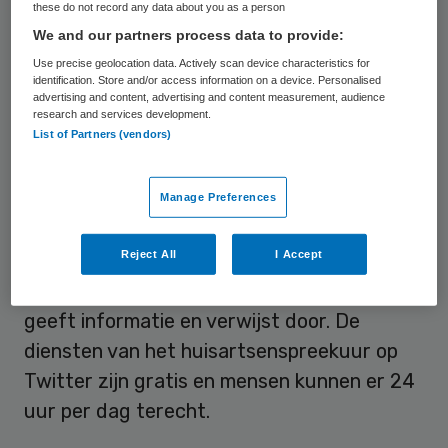
these do not record any data about you as a person
privacy wil, kan hij een inlogcode krijgen van
We and our partners process data to provide:
@tweetspreekuur. Hij of zij kan dan privé
Use precise geolocation data. Actively scan device characteristics for
verder praten met de dokter op de site
identification. Store and/or access information on a device. Personalised
advertising and content, advertising and content measurement, audience
tweet.webspreekuur.nl, een ontwerp van
research and services development.
List of Partners (vendors)
partner Filip van Dijk.
Manage Preferences
Gratis dienst
Reject All
I Accept
Tweetspreekuur geeft geen bindende
adviezen, maar neemt wel onrust weg,
geeft informatie en verwijst door. De
diensten van het huisartsenspreekuur op
Twitter zijn gratis en mensen kunnen er 24
uur per dag terecht.