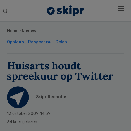
Search
this
Secondary
website
Sidebar
Home
›
Nieuws
Opslaan
Reageer nu
Delen
Huisarts houdt
spreekuur op Twitter
Skipr Redactie
13 oktober 2009
,
14:59
34 keer gelezen