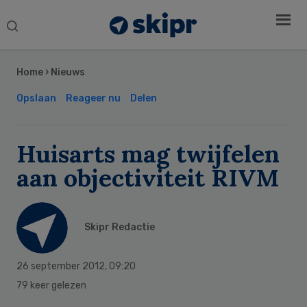
Search
this
Secondary
website
Sidebar
Home
›
Nieuws
Opslaan
Reageer nu
Delen
Huisarts mag twijfelen
aan objectiviteit RIVM
Skipr Redactie
26 september 2012
,
09:20
79 keer gelezen