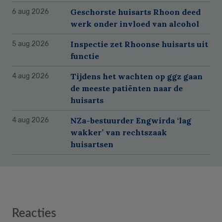
Geschorste huisarts Rhoon deed
6 aug 2026
werk onder invloed van alcohol
Inspectie zet Rhoonse huisarts uit
5 aug 2026
functie
Tijdens het wachten op ggz gaan
4 aug 2026
de meeste patiënten naar de
huisarts
NZa-bestuurder Engwirda ‘lag
4 aug 2026
wakker’ van rechtszaak
huisartsen
Reader
Reacties