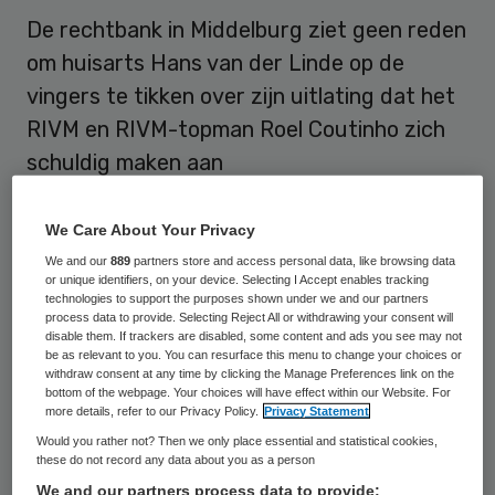
De rechtbank in Middelburg ziet geen reden
om huisarts Hans van der Linde op de
vingers te tikken over zijn uitlating dat het
RIVM en RIVM-topman Roel Coutinho zich
schuldig maken aan
belangenverstrengeling. De rechtbank in
Middelburg deed woensdag uitspraak.
We Care About Your Privacy
We and our
889
partners store and access personal data, like browsing data
De Nederlandse Staat had namens het
or unique identifiers, on your device. Selecting I Accept enables tracking
technologies to support the purposes shown under we and our partners
ministerie van VWS en het Rijksinstituut
process data to provide. Selecting Reject All or withdrawing your consent will
disable them. If trackers are disabled, some content and ads you see may not
voor Volksgezondheid en Milieu (RIVM) de
be as relevant to you. You can resurface this menu to change your choices or
withdraw consent at any time by clicking the Manage Preferences link on the
zaak
aangespannen tegen de huisarts
na
bottom of the webpage. Your choices will have effect within our Website. For
uitlatingen van hem over het nut van de
more details, refer to our Privacy Policy.
Privacy Statement
Would you rather not? Then we only place essential and statistical cookies,
griepprik en zijn beschuldigingen over
these do not record any data about you as a person
belangenverstrengeling. Het Rijksinstituut
We and our partners process data to provide: