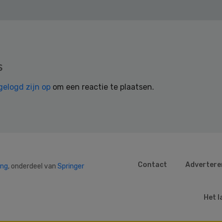
s
gelogd zijn op
om een reactie te plaatsen.
Contact
Advertere
ing
, onderdeel van
Springer
Het l