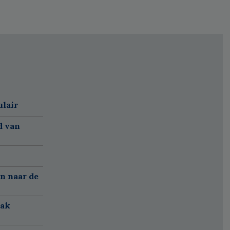
ulair
d van
n naar de
aak