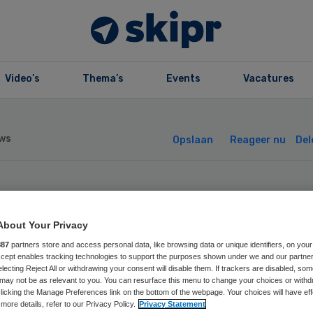
Video’s
Thema’s
Events
Vacatures
ws
Opslaan
Reageer nu
Del
isartsen voeren
About Your Privacy
ie in Den Haag
887
partners store and access personal data, like browsing data or unique identifiers, on your
Accept enables tracking technologies to support the purposes shown under we and our partne
electing Reject All or withdrawing your consent will disable them. If trackers are disabled, so
may not be as relevant to you. You can resurface this menu to change your choices or withd
licking the Manage Preferences link on the bottom of the webpage. Your choices will have eff
more details, refer to our Privacy Policy.
Privacy Statement