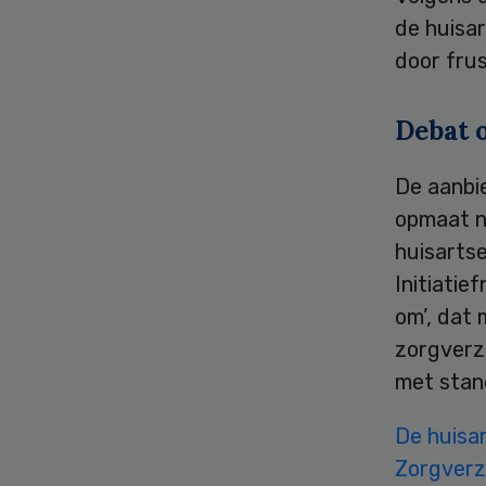
de huisa
door frus
Debat 
De aanbi
opmaat n
huisartse
Initiatie
om’, dat
zorgverz
met stan
De huisar
Zorgverz