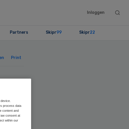
Searc
Inloggen
this
websit
Partners
Skipr
99
Skipr
22
Primary
Sidebar
en
Print
 device.
rs process data
me content and
raw consent at
ect within our