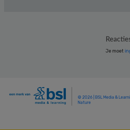
Reader
Reactie
Interactions
Je moet
in
© 2026 | BSL Media & Learn
Nature