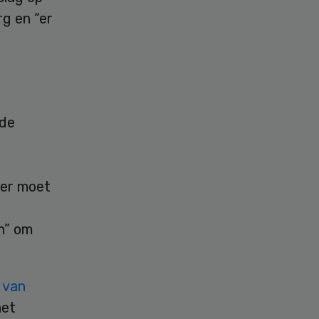
g en “er
 de
oer moet
n” om
r van
het