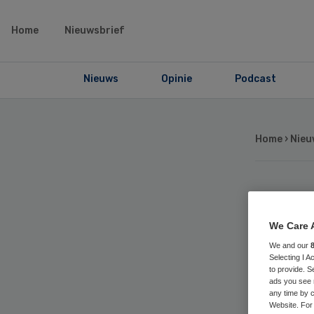
Home
Nieuwsbrief
Nieuws
Opinie
Podcast
Home
›
Nieu
Hu
We Care 
act
We and our
Selecting I 
to provide. S
ads you see 
any time by c
Website. For 