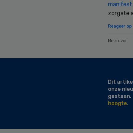
manifest
zorgstels
Reageer op d
Meer over:
Secondary
Sidebar
Dit artike
onze nie
gestaan.
hoogte.