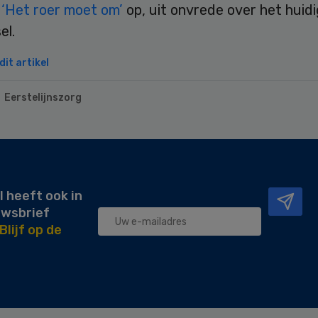
 ‘Het roer moet om’
op, uit onvrede over het huid
el.
it artikel
Eerstelijnszorg
l heeft ook in
uwsbrief
Blijf op de