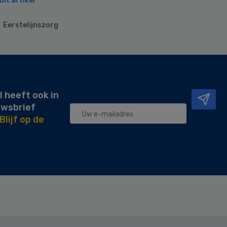
it artikel
Eerstelijnszorg
l heeft ook in
uwsbrief
Blijf op de