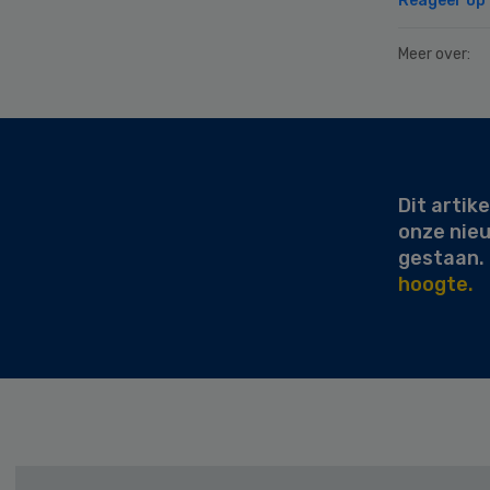
Reageer op d
Meer over:
Secondary
Sidebar
Dit artike
onze nie
gestaan.
hoogte.