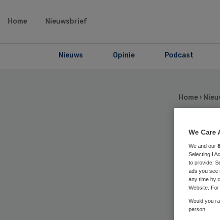
Home
Nieuwsbrief
Nieuws
Opinie
Podcast
Home
›
Nieu
We Care 
Hu
We and our
Selecting I 
to provide. S
ve
ads you see 
any time by c
Website. For 
Would you rat
person