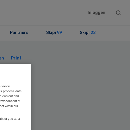
Searc
Inloggen
this
websit
Partners
Skipr
99
Skipr
22
Primary
Sidebar
en
Print
 device.
rs process data
me content and
c
raw consent at
ect within our
 about you as a