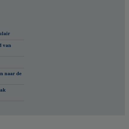
ulair
d van
n naar de
aak