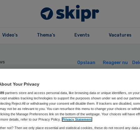
Video’s
Thema’s
Events
Vacatures
ws
Opslaan
Reageer nu
Del
About Your Privacy
isartsenpost
889
partners store and access personal data, like browsing data or unique identifiers, on your
Accept enables tracking technologies to support the purposes shown under we and our partne
electing Reject All or withdrawing your consent will disable them. If trackers are disabled, so
rhuist naar VUm
may not be as relevant to you. You can resurface this menu to change your choices or withd
licking the Manage Preferences link on the bottom of the webpage. Your choices will have eff
more details, refer to our Privacy Policy.
Privacy Statement
her not? Then we only place essential and statistical cookies, these do not record any data