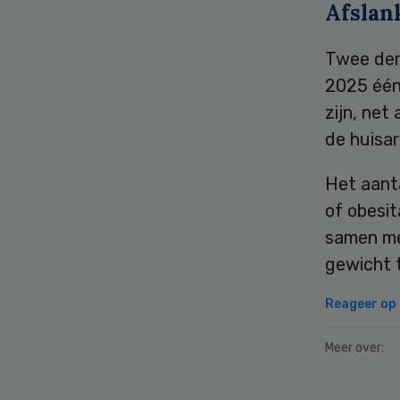
Afslan
Twee der
2025 één
zijn, net
de huisar
Het aant
of obesit
samen me
gewicht t
Reageer op d
Meer over: