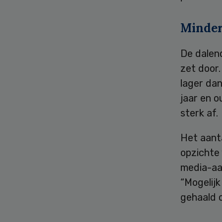
Minder
De dalend
zet door.
lager da
jaar en o
sterk af.
Het aant
opzichte
media-aa
“Mogelij
gehaald 