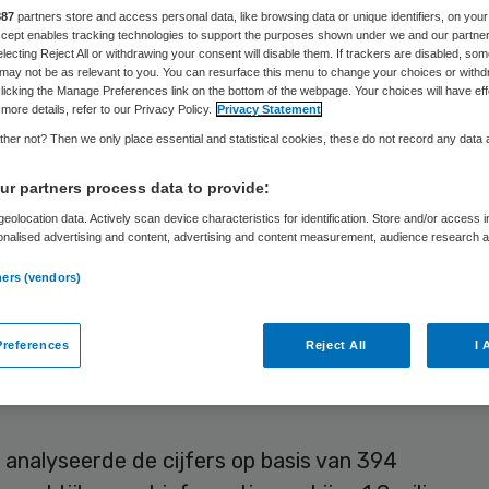
ergewicht en
887
partners store and access personal data, like browsing data or unique identifiers, on your
Accept enables tracking technologies to support the purposes shown under we and our partne
electing Reject All or withdrawing your consent will disable them. If trackers are disabled, so
may not be as relevant to you. You can resurface this menu to change your choices or withd
sitas
licking the Manage Preferences link on the bottom of the webpage. Your choices will have eff
more details, refer to our Privacy Policy.
Privacy Statement
her not? Then we only place essential and statistical cookies, these do not record any data
r partners process data to provide:
Laura van Elst
8 juli 2026
,
16:28
1501 keer gelezen
eolocation data. Actively scan device characteristics for identification. Store and/or access 
onalised advertising and content, advertising and content measurement, audience research 
.
ners (vendors)
n voorgaande jaren, legde de huisarts in 2025 min
af. Het aantal mensen met een overgewicht- of
references
Reject All
I 
egistratie nam met 39 procent toe. Dat blijkt uit 
rs huisartsenzorg van het Nivel.
 analyseerde de cijfers op basis van 394