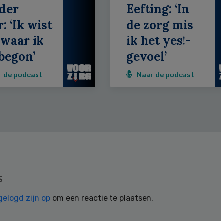
der
Eefting: ‘In
: ‘Ik wist
de zorg mis
 waar ik
ik het yes!-
begon’
gevoel’
r de podcast
Naar de podcast
s
gelogd zijn op
om een reactie te plaatsen.