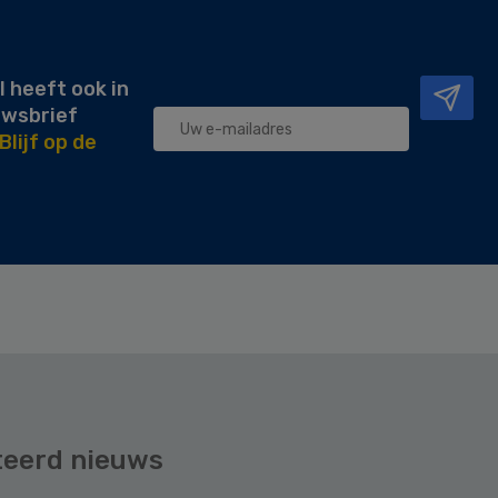
l heeft ook in
uwsbrief
Blijf op de
teerd nieuws