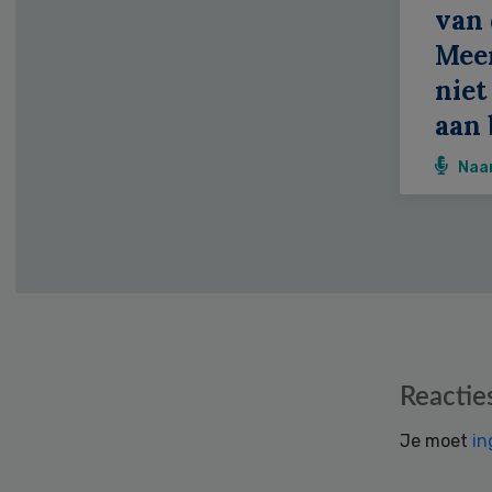
van 
Meer
niet
aan 
Naa
Reader
Reactie
Interactions
Je moet
in