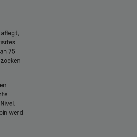
aflegt,
isites
van 75
bezoeken
ten
nte
Nivel.
cin werd