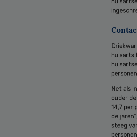
huisartse
ingeschre
Conta
Driekwart
huisarts
huisartse
personen 
Net als i
ouder de
14,7 per 
de jaren”
steeg va
personen