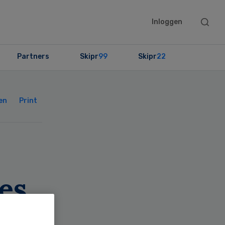
Searc
Inloggen
this
websit
Partners
Skipr
99
Skipr
22
Primary
Sidebar
en
Print
es,