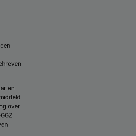
 een
schreven
aar en
emiddeld
ing over
H-GGZ
ven