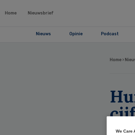
Home
Nieuwsbrief
Nieuws
Opinie
Podcast
Home
›
Nieu
Hu
cij
for
We Care 