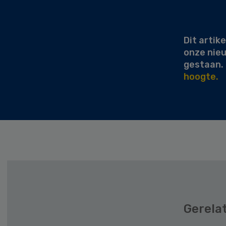
Secondary
Sidebar
Dit artike
onze nie
gestaan.
hoogte.
Gerela