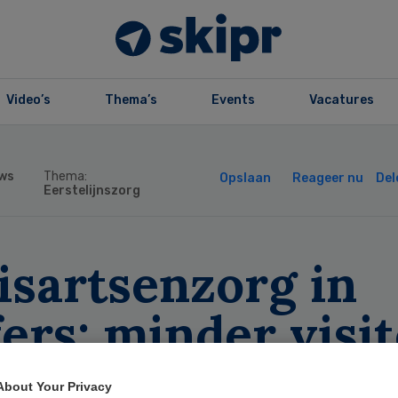
Video’s
Thema’s
Events
Vacatures
ws
Thema:
Opslaan
Reageer nu
Del
Eerstelijnszorg
isartsenzorg in
fers: minder visit
se stijging van
About Your Privacy