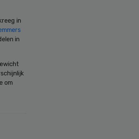
kreeg in
emmers
elen in
gewicht
chijnlijk
ie om