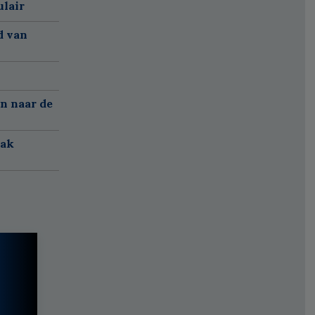
ulair
d van
n naar de
aak