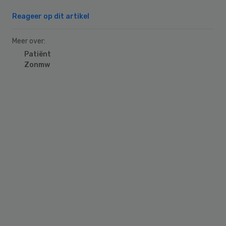
Reageer op dit artikel
Meer over:
Patiënt
Zonmw
Primary
Sidebar