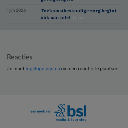
Toekomstbestendige zorg begint
1 jun 2026
óók aan tafel
OPINIE
Reader
Reacties
Interactions
Je moet
ingelogd zijn op
om een reactie te plaatsen.