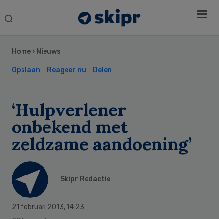
Search
this
Secondary
website
Sidebar
Home
›
Nieuws
Opslaan
Reageer nu
Delen
‘Hulpverlener
onbekend met
zeldzame aandoening’
Skipr Redactie
21 februari 2013
,
14:23