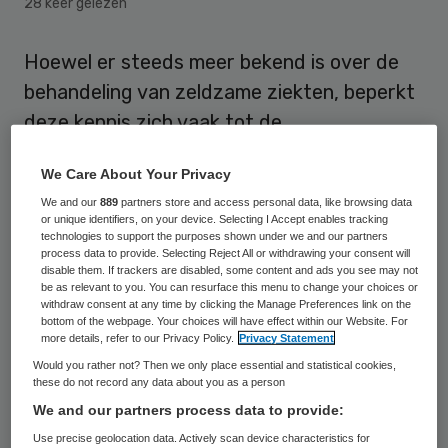
28 keer gelezen
Hoewel er steeds meer bekend is over de
behandeling van zeldzame ziekten, beperkt
deze kennis zich vaak tot de
superspecialisten in academische centra.
We Care About Your Privacy
Huisarts, fysiotherapeut of
We and our
889
partners store and access personal data, like browsing data
arbeidsdeskundige weten vaak niet hoe te
or unique identifiers, on your device. Selecting I Accept enables tracking
technologies to support the purposes shown under we and our partners
handelen als een patiënt een beroep op hen
process data to provide. Selecting Reject All or withdrawing your consent will
doet. Toch is hiervoor een eenvoudige
disable them. If trackers are disabled, some content and ads you see may not
be as relevant to you. You can resurface this menu to change your choices or
oplossing, stellen deskundigen bij ZonMw.
withdraw consent at any time by clicking the Manage Preferences link on the
bottom of the webpage. Your choices will have effect within our Website. For
more details, refer to our Privacy Policy.
Privacy Statement
Het aantal mensen met zeldzame
Would you rather not? Then we only place essential and statistical cookies,
ziekten maakt zo’n 10 tot 15 procent uit van
these do not record any data about you as a person
de patiëntenpopulatie. Er zijn naar
We and our partners process data to provide:
schatting 7000 zeldzame ziekten waar
Use precise geolocation data. Actively scan device characteristics for