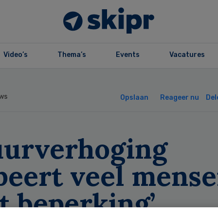
Video’s
Thema’s
Events
Vacatures
ws
Opslaan
Reageer nu
Del
uurverhoging
peert veel mens
t beperking’