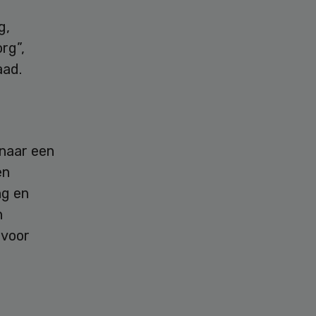
g,
rg”,
aad.
 naar een
en
ng en
n
 voor