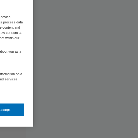
 device.
rs process data
me content and
raw consent at
ect within our
 about you as a
information on a
and services
Accept