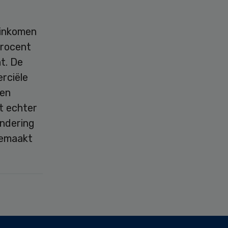
dinkomen
procent
t. De
rciële
 en
t echter
ondering
gemaakt