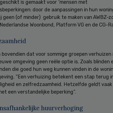
geschikt is gemaakt voor ‘mensen met
tsbeperkingen: door de aanpassingen in hun wonin
ij geen (of minder) gebruik te maken van AWBZ-zo
 Nederlandse Woonbond, Platform VG en de CG-R
dzaamheid
len bovendien dat voor sommige groepen verhuizen
euwe omgeving geen reële optie is. Zoals blinden 
enden die goed hun weg kunnen vinden in de woni
ving. “Een verhuizing betekent een stap terug i
digheid en zelfredzaamheid. Hetzelfde geldt vaak
et een verstandelijke beperking”.
nsafhankelijke huurverhoging