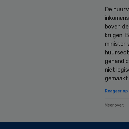
De huurve
inkomens
boven de
krijgen. 
minister 
huursect
gehandic
niet logi
gemaakt. 
Reageer op d
Meer over:
Secondary