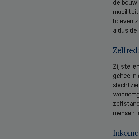
de bouw 
mobilitei
hoeven z
aldus de
Zelfre
Zij stel
geheel ni
slechtzi
woonomge
zelfstan
mensen m
Inkome