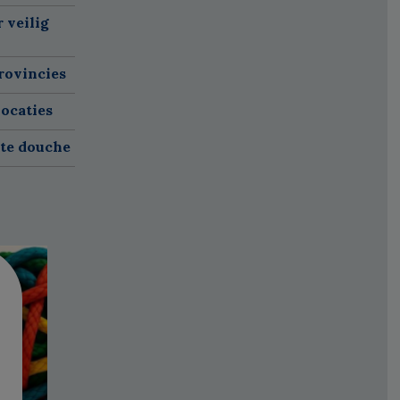
 veilig
rovincies
ocaties
ete douche