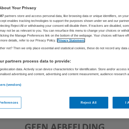
About Your Privacy
887
partners store and access personal data, like browsing data or unique identifiers, on your
Skipr Redactie
14 mei 2013
,
07:47
55 keer gelezen
Accept enables tracking technologies to support the purposes shown under we and our partne
electing Reject All or withdrawing your consent will disable them. If trackers are disabled, so
may not be as relevant to you. You can resurface this menu to change your choices or withd
licking the Manage Preferences link on the bottom of the webpage. Your choices will have eff
more details, refer to our Privacy Policy.
Privacy Statement
her not? Then we only place essential and statistical cookies, these do not record any data
r partners process data to provide:
eolocation data. Actively scan device characteristics for identification. Store and/or access 
onalised advertising and content, advertising and content measurement, audience research 
.
ners (vendors)
references
Reject All
I 