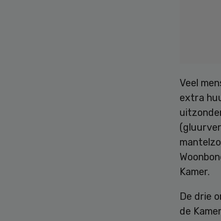
Veel mens
extra huu
uitzonde
(gluurve
mantelzo
Woonbond
Kamer.
De drie o
de Kamer