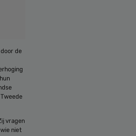
 door de
erhoging
 hun
andse
e Tweede
Zij vragen
wie niet