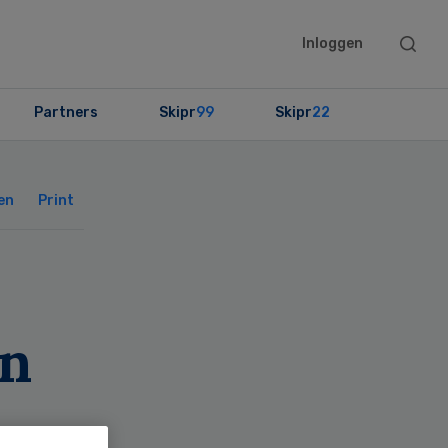
Searc
Inloggen
this
websit
Partners
Skipr
99
Skipr
22
Primary
Sidebar
en
Print
en