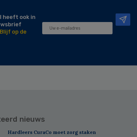
l heeft ook in
uwsbrief
Blijf op de
teerd nieuws
Hardleers CuraCo moet zorg staken