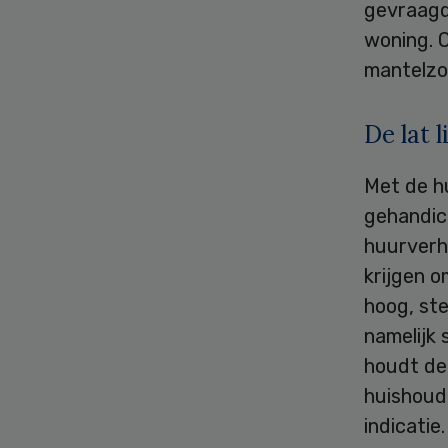
gevraagd
woning. 
mantelzo
De lat 
Met de hu
gehandic
huurverh
krijgen o
hoog, ste
namelijk
houdt de
huishoud
indicatie