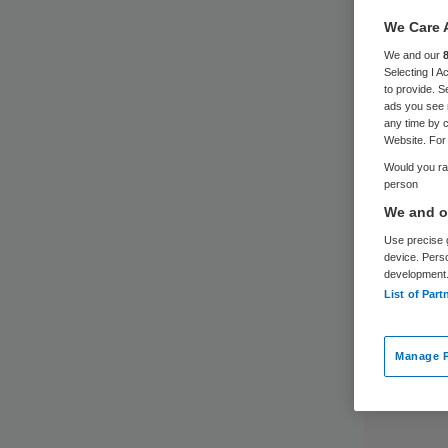
We Care 
We and our
Selecting I 
to provide. S
ads you see 
any time by c
Website. For 
Would you rat
person
We and ou
Use precise g
device. Pers
development
List of Part
Manage P