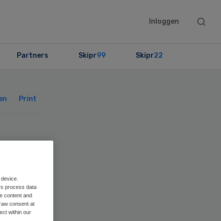
Searc
Inloggen
this
websit
Partners
Skipr
99
Skipr
22
Primary
Sidebar
en
Print
emt
den
 device.
rs process data
me content and
raw consent at
ect within our