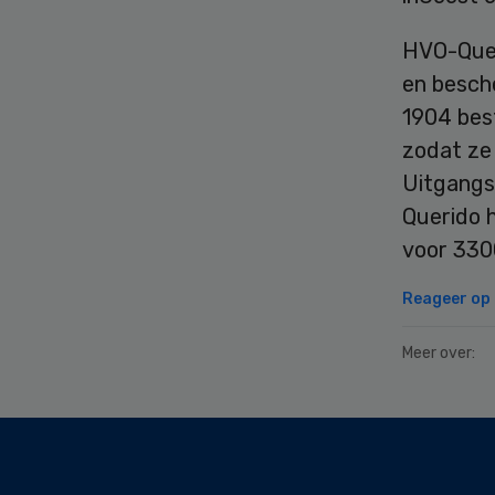
HVO-Quer
en besch
1904 bes
zodat ze
Uitgangsp
Querido h
voor 3300
Reageer op d
Meer over:
Secondary
Sidebar