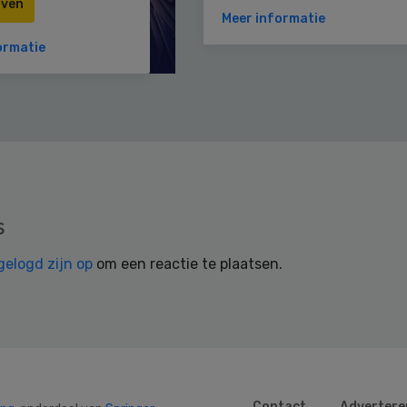
jven
Meer informatie
ormatie
s
gelogd zijn op
om een reactie te plaatsen.
Contact
Advertere