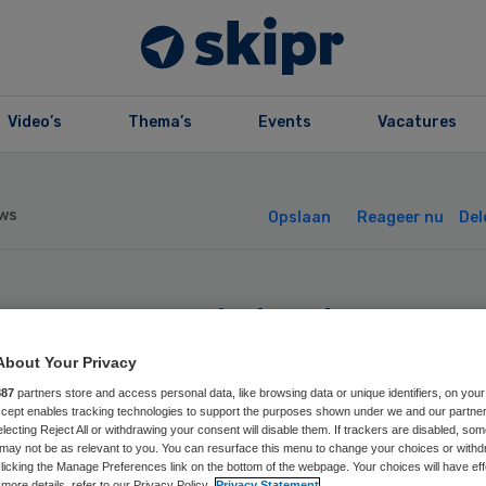
Video’s
Thema’s
Events
Vacatures
ws
Opslaan
Reageer nu
Del
O Querido beno
About Your Privacy
ee nieuwe rvt-le
887
partners store and access personal data, like browsing data or unique identifiers, on your
Accept enables tracking technologies to support the purposes shown under we and our partne
electing Reject All or withdrawing your consent will disable them. If trackers are disabled, so
may not be as relevant to you. You can resurface this menu to change your choices or withd
licking the Manage Preferences link on the bottom of the webpage. Your choices will have eff
more details, refer to our Privacy Policy.
Privacy Statement