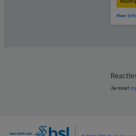
Inschri
Meer inf
Reader
Reactie
Interactions
Je moet
in