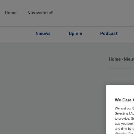
Home
Nieuwsbrief
Nieuws
Opinie
Podcast
Home
›
Nieu
HV
We Care 
tw
We and our
Selecting I 
to provide. S
ads you see 
any time by c
Website. For 