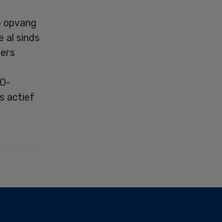
e opvang
 al sinds
gers
VO-
s actief