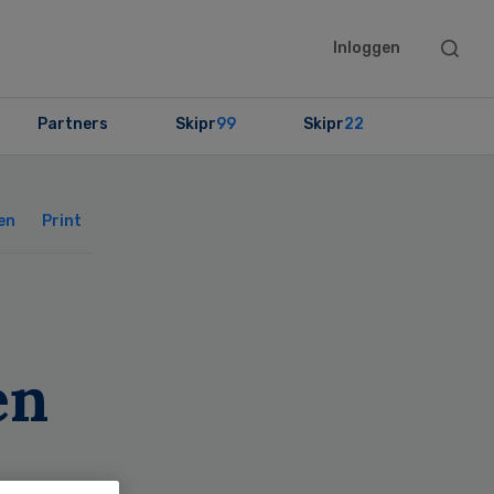
Searc
Inloggen
this
websit
Partners
Skipr
99
Skipr
22
Primary
Sidebar
en
Print
en