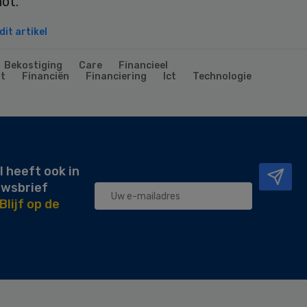
ot.
it artikel
Bekostiging
Care
Financieel
t
Financiën
Financiering
Ict
Technologie
l heeft ook in
uwsbrief
Blijf op de