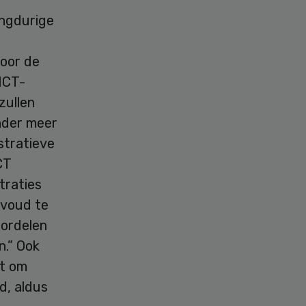
angdurige
door de
 ICT-
zullen
nder meer
stratieve
CT
traties
nvoud te
oordelen
n.” Ook
gt om
d, aldus