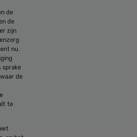
en de
pen de
r zijn
tenzorg
ent nu.
jging
s sprake
s waar de
de
lt te
iet