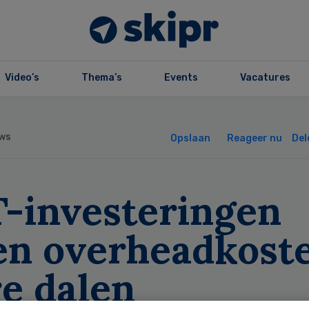
Video’s
Thema’s
Events
Vacatures
ws
Opslaan
Reageer nu
Del
T-investeringen
en overheadkost
e dalen