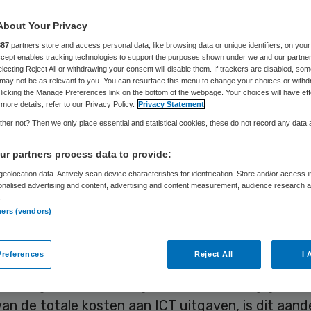
About Your Privacy
Petri Benschop
20 september 2018
,
05:00
219 keer gelez
887
partners store and access personal data, like browsing data or unique identifiers, on your
Accept enables tracking technologies to support the purposes shown under we and our partne
electing Reject All or withdrawing your consent will disable them. If trackers are disabled, so
may not be as relevant to you. You can resurface this menu to change your choices or withd
licking the Manage Preferences link on the bottom of the webpage. Your choices will have eff
ies in de langdurige zorg maken steeds meer geld
more details, refer to our Privacy Policy.
Privacy Statement
ngen in ICT. De overheadkosten in de sector zijn a
her not? Then we only place essential and statistical cookies, these do not record any data
rdergaande automatisering juist gedaald, blijkt u
r partners process data to provide:
g benchmarkonderzoek van adviesbureau Berensc
eolocation data. Actively scan device characteristics for identification. Store and/or access 
omatisering verschuift het zwaartepunt van
onalised advertising and content, advertising and content measurement, audience research 
.
processen steeds vaker naar de zorg, waardoor 
ners (vendors)
of ICT-investeringen daadwerkelijk efficiëntiewins
.
references
Reject All
I 
2012 organisaties in de gehandicaptenzorg gemidd
an de totale kosten aan ICT uitgaven, is dit aand