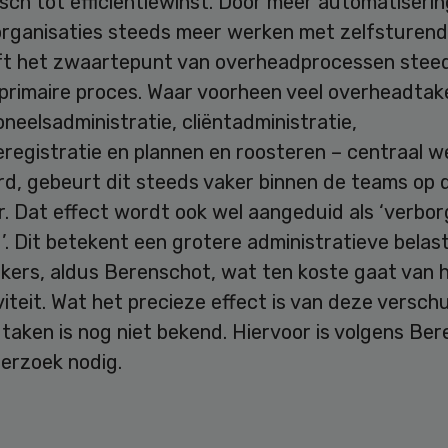
ch tot efficiëntiewinst. Door meer automatiserin
 organisaties steeds meer werken met zelfsturen
ft het zwaartepunt van overheadprocessen stee
 primaire proces. Waar voorheen veel overheadtak
neelsadministratie, cliëntadministratie,
eregistratie en plannen en roosteren – centraal 
rd, gebeurt dit steeds vaker binnen de teams op 
r. Dat effect wordt ook wel aangeduid als ‘verbo
. Dit betekent een grotere administratieve belas
ers, aldus Berenschot, wat ten koste gaat van 
iteit. Wat het precieze effect is van deze versch
taken is nog niet bekend. Hiervoor is volgens Be
erzoek nodig.