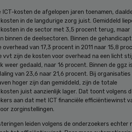
de ICT-kosten de afgelopen jaren toenamen, daald
osten in de langdurige zorg juist. Gemiddeld lie
osten in de sector met 3,5 procent terug, maar e
len binnen de deelsectoren. Binnen de gehandicap
 overhead van 17,3 procent in 2011 naar 15,8 proc
 vvt zijn de kosten voor overhead na een licht sti
jk weer gedaald, naar 16 procent. Binnen de ggz i
aling van 23,6 naar 21,6 procent. Bij organisatie
ven hoger zijn dan gemiddeld, zijn de totale
osten juist aanzienlijk lager. Dat toont volgens 
ers aan dat met ICT financiële efficiëntiewinst va
oor zorginstellingen.
teringen leiden volgens de onderzoekers echter n