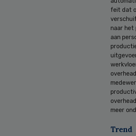
automatis
feit dat
verschui
naar het
aan perso
producti
uitgevoe
werkvloe
overhead’
medewerk
productiv
overhead
meer ond
Trend