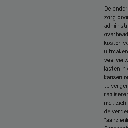
De onder
zorg doo
administ
overhead 
kosten ve
uitmaken
veel ver
lasten in
kansen o
te verge
realisere
met zich
de verder
“aanzienl