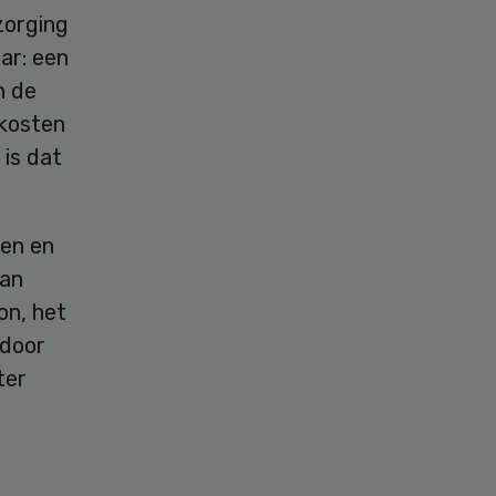
zorging
ar: een
n de
-kosten
 is dat
en en
van
on, het
 door
ter