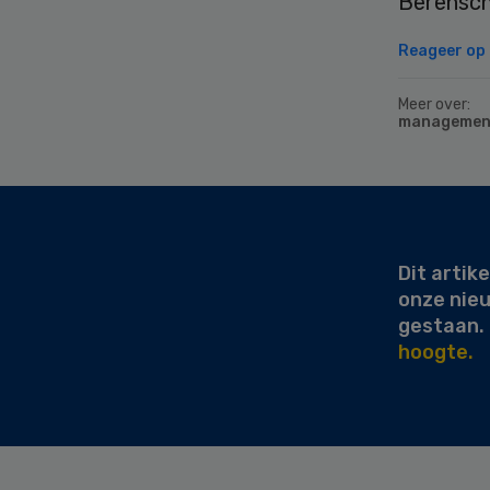
Berensch
Reageer op d
Meer over:
managemen
Secondary
Sidebar
Dit artike
onze nie
gestaan.
hoogte.