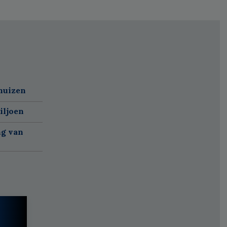
huizen
iljoen
ng van