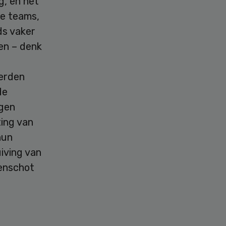
g, en het
de teams,
ds vaker
en – denk
werden
de
rgen
ting van
hun
uiving van
renschot