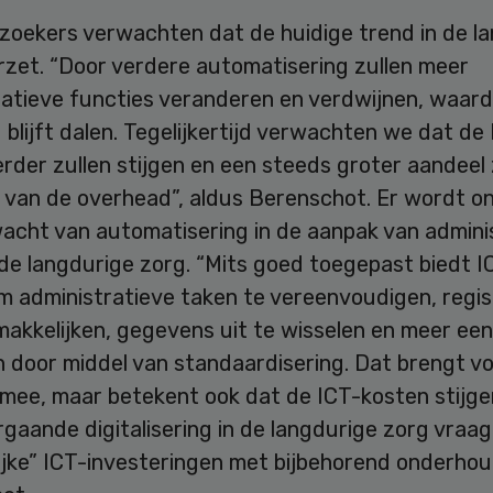
zoekers verwachten dat de huidige trend in de l
rzet. “Door verdere automatisering zullen meer
ratieve functies veranderen en verdwijnen, waar
blijft dalen. Tegelijkertijd verwachten we dat de
rder zullen stijgen en een steeds groter aandeel 
 van de overhead”, aldus Berenschot. Er wordt o
wacht van automatisering in de aanpak van admini
 de langdurige zorg. “Mits goed toegepast biedt I
m administratieve taken te vereenvoudigen, regis
makkelijken, gegevens uit te wisselen en meer ee
n door middel van standaardisering. Dat brengt v
 mee, maar betekent ook dat de ICT-kosten stijge
gaande digitalisering in de langdurige zorg vraa
ijke” ICT-investeringen met bijbehorend onderhou