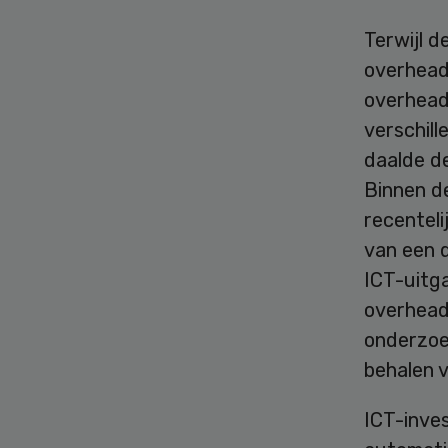
Terwijl 
overheadk
overheadk
verschil
daalde de
Binnen de
recenteli
van een d
ICT-uitga
overheadk
onderzoek
behalen v
ICT-inves