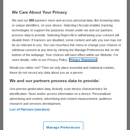
De storing in het ICT-systeem van het VU
We Care About Your Privacy
Medisch Centrum (VUmc) in Amsterdam is
We and our
889
partners store and access personal data, like browsing data
voorbij. Dat maakte het ziekenhuis
or unique identifiers, on your device. Selecting I Accept enables tracking
technologies to support the purposes shown under we and our partners
zaterdag bekend. Vrijdag leidde een
process data to provide. Selecting Reject All or withdrawing your consent will
disable them. If trackers are disabled, some content and ads you see may not
stroomstoring tot uitval van de ICT-
be as relevant to you. You can resurface this menu to change your choices or
systemen.
withdraw consent at any time by clicking the Manage Preferences link on the
bottom of the webpage. Your choices will have effect within our Website. For
more details, refer to our Privacy Policy.
Privacy Statement
Direct na de stroomuitval vrijdagochtend
Would you rather not? Then we only place essential and statistical cookies,
these do not record any data about you as a person
sloegen de noodaggregaten aan, maar
We and our partners process data to provide:
raakten de computersystemen ontregeld.
Use precise geolocation data. Actively scan device characteristics for
Zo moest onder meer de Spoedeisende
identification. Store and/or access information on a device. Personalised
advertising and content, advertising and content measurement, audience
Hulp (SEH) worden gesloten voor acute
research and services development.
patiënten. Ambulances moesten uitwijken
List of Partners (vendors)
naar andere locaties. Ook moesten
afspraken met urgente patiënten worden
Manage Preferences