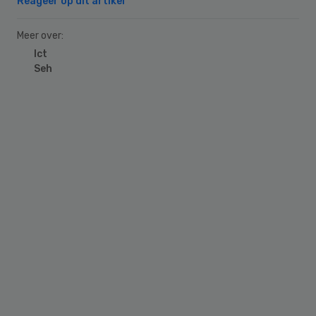
Reageer op dit artikel
Meer over:
Ict
Seh
Primary
Sidebar