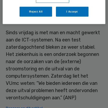
verzet.
Reject All
I Accept
Uitval computersystemen
Sinds vrijdag is met man en macht gewerkt
aan de ICT-systemen. Na een test
zaterdagochtend bleken ze weer stabiel.
Het ziekenhuis is een onderzoek begonnen
naar de oorzaken van de (externe)
stroomstoring en de uitval van de
computersystemen. Zaterdag liet het
VUmc weten: “We bieden iedereen die van
deze uitval problemen heeft ondervonden
verontschuldigingen aan.” (ANP)