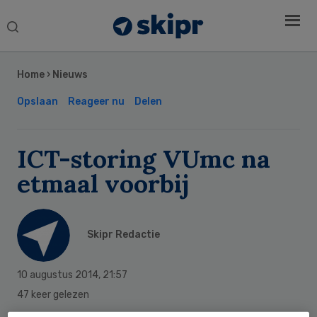
Search
this
Secondary
website
Sidebar
Home
›
Nieuws
Opslaan
Reageer nu
Delen
ICT-storing VUmc na
etmaal voorbij
Skipr Redactie
10 augustus 2014
,
21:57
47 keer gelezen