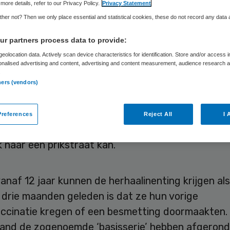
ken
more details, refer to our Privacy Policy.
Privacy Statement
her not? Then we only place essential and statistical cookies, these do not record any data
r partners process data to provide:
eolocation data. Actively scan device characteristics for identification. Store and/or access 
Skipr Redactie
26 oktober 2022
,
12:52
422 keer gelezen
onalised advertising and content, advertising and content measurement, audience research 
.
ners (vendors)
 van 12 jaar of ouder kan nu een afspraak maken 
accinatie tegen het coronavirus, zo melden het R
references
Reject All
I 
Dat betekent dat iedereen die in aanmerking komt
 naar een prikstraat kan.
naf 12 jaar kunnen de herhaalinenting krijgen als
 drie maanden geleden is dat ze hun vorige
ccinatie kregen of een besmetting doormaakten.
and de zogenoemde ‘basisserie’ hebben afgerond.