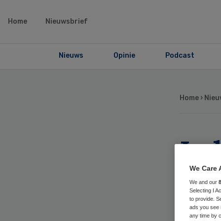
Home
Nieuwsbrief
Nieuws
Opinie
Podcast
Home
›
Nieu
Ied
ka
We Care 
We and our
Selecting I 
he
to provide. S
ads you see 
any time by c