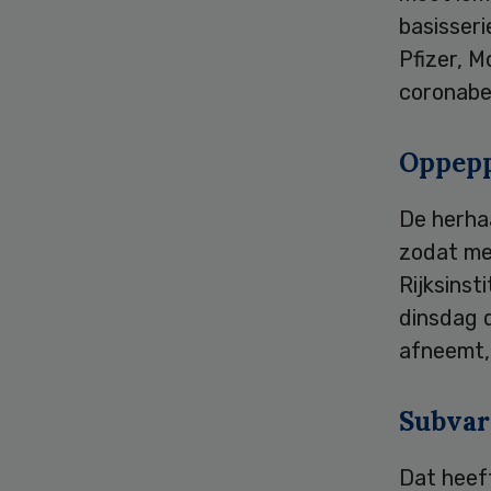
basisseri
Pfizer, 
coronabe
Oppep
De herha
zodat me
Rijksinst
dinsdag 
afneemt, 
Subvar
Dat heeft