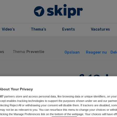
Video’s
Thema’s
Events
Vacatures
ws
Thema:
Preventie
Opslaan
Reageer nu
Del
ereen vanaf 12 j
n nu afspraak
About Your Privacy
887
partners store and access personal data, like browsing data or unique identifiers, on your
Accept enables tracking technologies to support the purposes shown under we and our partne
rhaalprik corona
electing Reject All or withdrawing your consent will disable them. If trackers are disabled, so
may not be as relevant to you. You can resurface this menu to change your choices or withd
licking the Manage Preferences link on the bottom of the webpage. Your choices will have eff