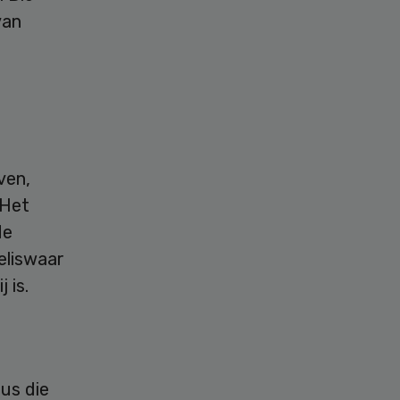
van
ven,
 Het
de
eliswaar
 is.
us die