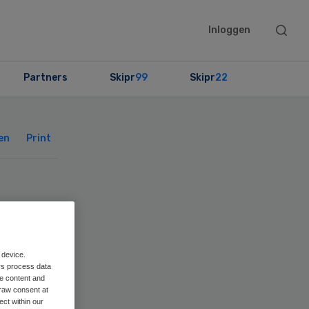
Searc
Inloggen
this
websit
Partners
Skipr
99
Skipr
22
Primary
Sidebar
en
Print
aar
 device.
rs process data
me content and
raw consent at
ect within our