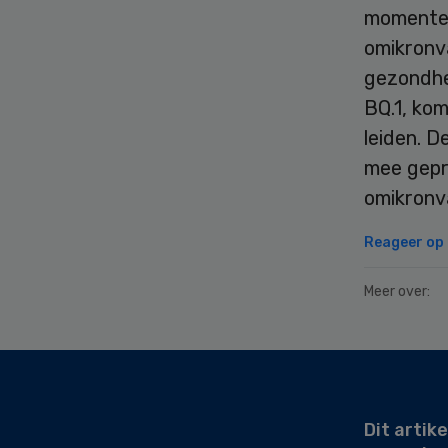
momentee
omikronv
gezondhe
BQ.1, ko
leiden. 
mee gepr
omikronva
Reageer op d
Meer over:
Secondary
Sidebar
Dit artike