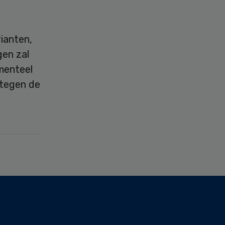
ianten,
gen zal
menteel
 tegen de