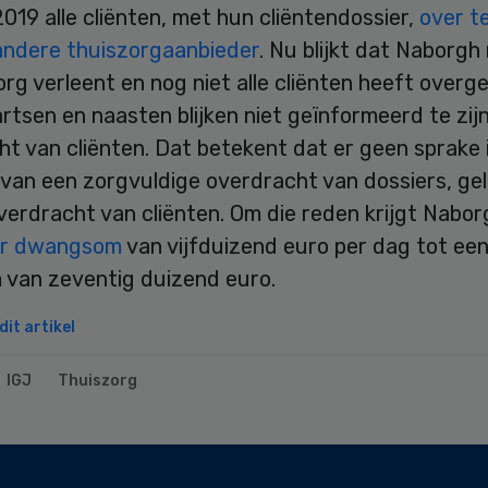
019 alle cliënten, met hun cliëntendossier,
over t
andere thuiszorgaanbieder
. Nu blijkt dat Naborgh
rg verleent en nog niet alle cliënten heeft overg
rtsen en naasten blijken niet geïnformeerd te zij
t van cliënten. Dat betekent dat er geen sprake 
an een zorgvuldige overdracht van dossiers, gelij
erdracht van cliënten. Om die reden krijgt Nabor
der dwangsom
van vijfduizend euro per dag tot ee
van zeventig duizend euro.
it artikel
IGJ
Thuiszorg