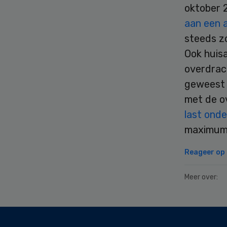
oktober 2
aan een 
steeds zo
Ook huisa
overdrach
geweest v
met de ov
last on
maximum 
Reageer op d
Meer over:
Secondary
Sidebar