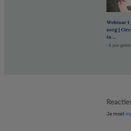
Webinar 1 
zorg | Cir
in ...
· 6 jaar gele
Reader
Reactie
Interactions
Je moet
in