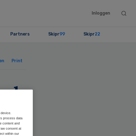
Searc
Inloggen
this
websit
Partners
Skipr
99
Skipr
22
Primary
Sidebar
en
Print
end
 device.
rs process data
me content and
raw consent at
ect within our