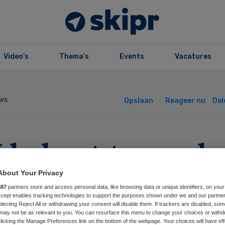
Video’s
Thema’s
Events
Vacatures
ws
Opslaan
Reageer nu
Del
J beboet treuzel
borgh
About Your Privacy
887
partners store and access personal data, like browsing data or unique identifiers, on your
Accept enables tracking technologies to support the purposes shown under we and our partne
electing Reject All or withdrawing your consent will disable them. If trackers are disabled, so
may not be as relevant to you. You can resurface this menu to change your choices or withd
licking the Manage Preferences link on the bottom of the webpage. Your choices will have eff