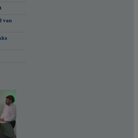
t
d van
nks