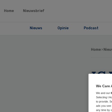
Home
Nieuwsbrief
Nieuws
Opinie
Podcast
Home
›
Nieu
IG
Na
We Care 
We and our
Selecting I 
to provide. S
ads you see 
any time by c