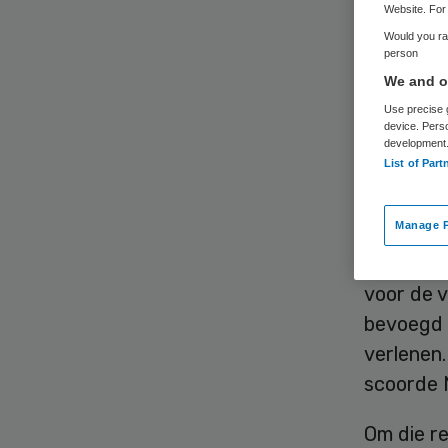
Website. For 
Would you rat
person
We and ou
De Inspe
Use precise g
Naborgh 
device. Pers
development
dag. Nabo
List of Part
oktober 
Manage P
Naborgh 
toezichtb
voor de v
bevoegd 
verlenen
scoorde 
Om die r