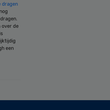
e dragen
 nog
edragen.
n over de
is
ktijdig
gh een
n