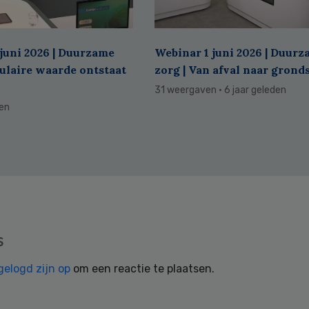
juni 2026 | Duurzame
Webinar 1 juni 2026 | Duur
culaire waarde ontstaat
zorg | Van afval naar grond
31 weergaven
· 6 jaar geleden
den
s
gelogd zijn op
om een reactie te plaatsen.