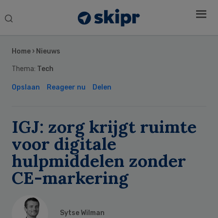
Search
this
Secondary
website
Sidebar
Home
›
Nieuws
Thema:
Tech
Opslaan
Reageer nu
Delen
IGJ: zorg krijgt ruimte
voor digitale
hulpmiddelen zonder
CE-markering
Sytse Wilman