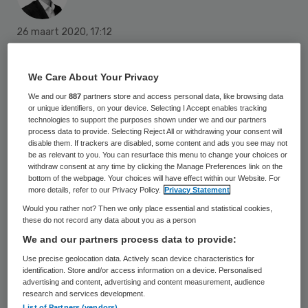
26 maart 2020
,
17:12
1229 keer gelezen
We Care About Your Privacy
Om te helpen de coronacrisis het hoofd te
We and our
887
partners store and access personal data, like browsing data
bieden, krijgen zorgverleners tijdelijk meer
or unique identifiers, on your device. Selecting I Accept enables tracking
ruimte digitale medische hulpmiddelen toe
technologies to support the purposes shown under we and our partners
process data to provide. Selecting Reject All or withdrawing your consent will
te passen. Onder bepaalde voorwaarden
disable them. If trackers are disabled, some content and ads you see may not
be as relevant to you. You can resurface this menu to change your choices or
mogen ze software zonder CE-markering
withdraw consent at any time by clicking the Manage Preferences link on the
bottom of the webpage. Your choices will have effect within our Website. For
gebruiken, maakt de Inspectie
more details, refer to our Privacy Policy.
Privacy Statement
Gezondheidszorg en Jeugd (IGJ) bekend.
Would you rather not? Then we only place essential and statistical cookies,
these do not record any data about you as a person
We and our partners process data to provide:
Software kan gebruikt worden als een
Use precise geolocation data. Actively scan device characteristics for
medisch hulpmiddel en daar is dan ook een
identification. Store and/or access information on a device. Personalised
advertising and content, advertising and content measurement, audience
CE-markering voor verplicht. De inspectie
research and services development.
List of Partners (vendors)