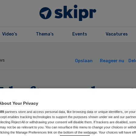
Video’s
Thema’s
Events
Vacatures
ws
Opslaan
Reageer nu
Del
 heft verscherpt
ezicht Leendert
About Your Privacy
889
partners store and access personal data, like browsing data or unique identifiers, on your
Accept enables tracking technologies to support the purposes shown under we and our partne
eshuis op
electing Reject All or withdrawing your consent will disable them. If trackers are disabled, so
may not be as relevant to you. You can resurface this menu to change your choices or withd
licking the Manage Preferences link on the bottom of the webpage. Your choices will have eff