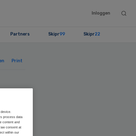
Searc
Inloggen
this
websit
Partners
Skipr
99
Skipr
22
Primary
Sidebar
en
Print
 device.
rs process data
me content and
raw consent at
ect within our