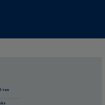
d van
nks