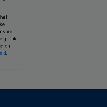
 het
jke
r voor
ing. Ook
id en
eld
.