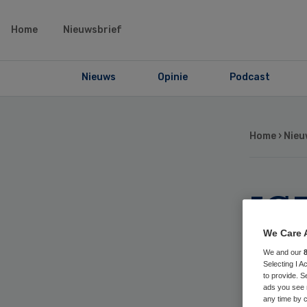
Home
Nieuwsbrief
Nieuws
Opinie
Podcast
Home
›
Nieu
IGZ
to
We Care 
We and our
Selecting I 
Me
to provide. S
ads you see 
any time by c