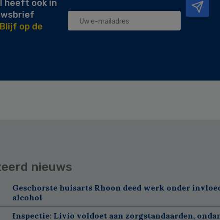
l heeft ook in
uwsbrief
Blijf op de
teerd nieuws
Geschorste huisarts Rhoon deed werk onder invloe
alcohol
Inspectie: Livio voldoet aan zorgstandaarden, onda