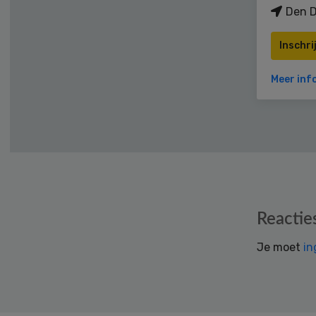
Den D
Inschri
Meer inf
Reader
Reactie
Interactions
Je moet
in