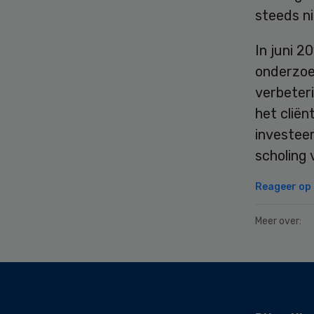
steeds ni
In juni 2
onderzoe
verbeteri
het cliën
investee
scholing
Reageer op d
Meer over:
Secondary
Sidebar