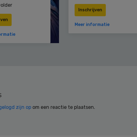
older
Inschrijven
jven
Meer informatie
ormatie
s
gelogd zijn op
om een reactie te plaatsen.