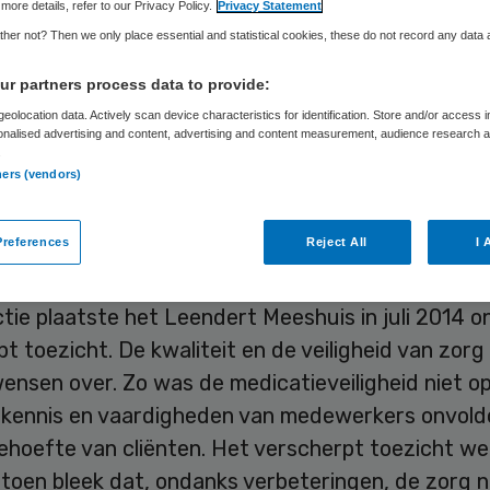
more details, refer to our Privacy Policy.
Privacy Statement
her not? Then we only place essential and statistical cookies, these do not record any data
Skipr Redactie
17 juli 2015
,
07:12
95 keer gelezen
r partners process data to provide:
eolocation data. Actively scan device characteristics for identification. Store and/or access 
onalised advertising and content, advertising and content measurement, audience research 
.
ctie voor de Gezondheidszorg (IGZ) heeft het ver
ners (vendors)
 op het Leendert Meeshuis (onderdeel van
arande) in Bilthoven opgeheven. Er zijn geen str
references
Reject All
I 
ingen meer in de zorg, aldus de inspectie.
tie plaatste het Leendert Meeshuis in juli 2014 o
t toezicht. De kwaliteit en de veiligheid van zorg 
ensen over. Zo was de medicatieveiligheid niet o
 kennis en vaardigheden van medewerkers onvold
ehoefte van cliënten. Het verscherpt toezicht we
 toen bleek dat, ondanks verbeteringen, de zorg 