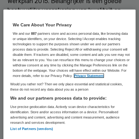
Werkplan 2015. Belangrijker is een goede
bestuurlijke verankering van kwaliteit en
veiligheid. De IGZ gaat bestuurders en
We Care About Your Privacy
interne toezichthouders expliciet op deze
We and our
887
partners store and access personal data, like browsing data
bestuurlijke verantwoordelijkheid
or unique identifiers, on your device. Selecting I Accept enables tracking
technologies to support the purposes shown under we and our partners
aanspreken.
process data to provide. Selecting Reject All or withdrawing your consent will
disable them. If trackers are disabled, some content and ads you see may not
be as relevant to you. You can resurface this menu to change your choices or
De IGZ verwacht van bestuurders dat ze
withdraw consent at any time by clicking the Manage Preferences link on the
bottom of the webpage. Your choices will have effect within our Website. For
een adequate systematiek hanteren om de
more details, refer to our Privacy Policy.
Privacy Statement
veiligheid en kwaliteit van zorg te bewaken,
Would you rather not? Then we only place essential and statistical cookies,
te beheersen en te verbeteren. Een
these do not record any data about you as a person
We and our partners process data to provide:
onderdeel hier van is “
stevig intern
Use precise geolocation data. Actively scan device characteristics for
toezicht
, dat het bestuur niet alleen
identification. Store and/or access information on a device. Personalised
adviseert, maar ook controleert”. Het
advertising and content, advertising and content measurement, audience
research and services development.
cliëntperspectief vormt wat de IGZ betreft
List of Partners (vendors)
een wezenlijk onderdeel van het interne