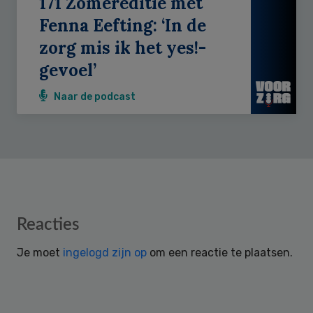
171 Zomereditie met
Fenna Eefting: ‘In de
zorg mis ik het yes!-
gevoel’
Naar de podcast
Reader
Reacties
Interactions
Je moet
ingelogd zijn op
om een reactie te plaatsen.