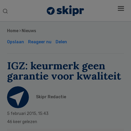
Search
this
Secondary
website
Sidebar
Home
›
Nieuws
Opslaan
Reageer nu
Delen
IGZ: keurmerk geen
garantie voor kwaliteit
Skipr Redactie
5 februari 2015
,
15:43
46 keer gelezen