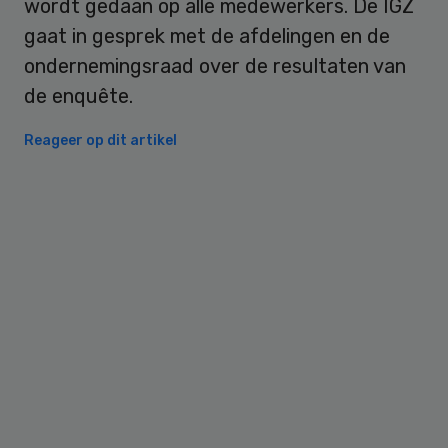
wordt gedaan op alle medewerkers. De IGZ
gaat in gesprek met de afdelingen en de
ondernemingsraad over de resultaten van
de enquête.
Reageer op dit artikel
Primary
Sidebar