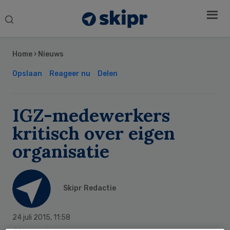
Search
this
Secondary
website
Sidebar
Home
›
Nieuws
Opslaan
Reageer nu
Delen
IGZ-medewerkers
kritisch over eigen
organisatie
Skipr Redactie
24 juli 2015
,
11:58