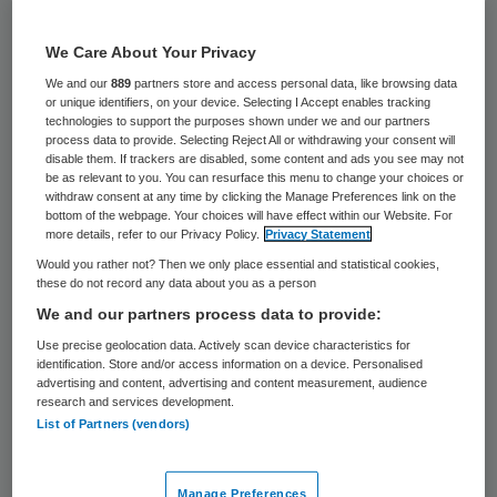
44 keer gelezen
We Care About Your Privacy
Niet-efficiënt en bureaucratisch, dat is het
We and our
889
partners store and access personal data, like browsing data
oordeel dat medewerkers van de Inspectie
or unique identifiers, on your device. Selecting I Accept enables tracking
technologies to support the purposes shown under we and our partners
voor de Gezondheidszorg (IGZ) over de
process data to provide. Selecting Reject All or withdrawing your consent will
disable them. If trackers are disabled, some content and ads you see may not
eigen organisatie vellen. Dit komt naar
be as relevant to you. You can resurface this menu to change your choices or
voren uit een interne enquête en een
withdraw consent at any time by clicking the Manage Preferences link on the
bottom of the webpage. Your choices will have effect within our Website. For
adviesbrief van ondernemingsraad, die in
more details, refer to our Privacy Policy.
Privacy Statement
handen zijn gekomen van de regionale
Would you rather not? Then we only place essential and statistical cookies,
these do not record any data about you as a person
kranten van HDC Media.
We and our partners process data to provide:
Use precise geolocation data. Actively scan device characteristics for
Uit de peiling blijkt dat maar 5 procent van
identification. Store and/or access information on a device. Personalised
advertising and content, advertising and content measurement, audience
de ondervraagde werknemers de werkwijze
research and services development.
binnen de IGZ efficiënt vindt. Ruim 90
List of Partners (vendors)
procent vindt dat de zorgtoezichthouder
bureaucratische trekjes heeft.
Manage Preferences