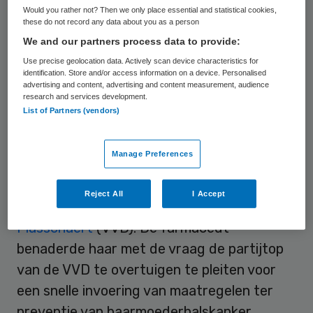
Would you rather not? Then we only place essential and statistical cookies,
patiënten te sturen. Dit tegen een
these do not record any data about you as a person
onkostenvergoeding. Voor farmaceuten is
We and our partners process data to provide:
het echter verboden om reclame te maken
Use precise geolocation data. Actively scan device characteristics for
identification. Store and/or access information on a device. Personalised
voor vaccins die alleen op recept te
advertising and content, advertising and content measurement, audience
research and services development.
verkrijgen zijn.
List of Partners (vendors)
Europarlement
Manage Preferences
Ook zou Sanofi contact hebben gezocht
Reject All
I Accept
met Europarlementariër
Jeanine Hennis-
Plasschaert
(VVD). De farmaceut
benaderde haar met de vraag de partijtop
van de VVD te overtuigen te pleiten voor
een snelle invoering van maatregelen ter
preventie van baarmoederhalskanker,