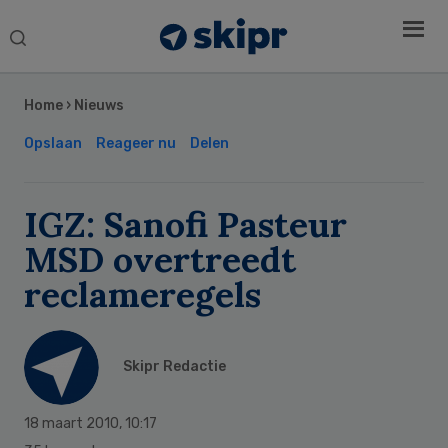
Search
this
Secondary
website
Sidebar
Home
›
Nieuws
Opslaan
Reageer nu
Delen
IGZ: Sanofi Pasteur
MSD overtreedt
reclameregels
Skipr Redactie
18 maart 2010
,
10:17