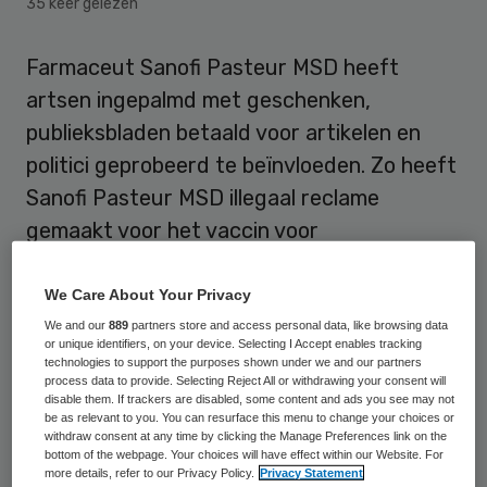
35 keer gelezen
Farmaceut Sanofi Pasteur MSD heeft
artsen ingepalmd met geschenken,
publieksbladen betaald voor artikelen en
politici geprobeerd te beïnvloeden. Zo heeft
Sanofi Pasteur MSD illegaal reclame
gemaakt voor het vaccin voor
baarmoederhalskanker. Dat meldt Trouw
naar aanleiding van een rapport van de
We Care About Your Privacy
Inspectie voor de Gezondheidszorg (IGZ).
We and our
889
partners store and access personal data, like browsing data
or unique identifiers, on your device. Selecting I Accept enables tracking
technologies to support the purposes shown under we and our partners
process data to provide. Selecting Reject All or withdrawing your consent will
‘Informatiebrieven’ huisartsen
disable them. If trackers are disabled, some content and ads you see may not
be as relevant to you. You can resurface this menu to change your choices or
withdraw consent at any time by clicking the Manage Preferences link on the
Sanofi Pasteur MSD zou artsen hebben
bottom of the webpage. Your choices will have effect within our Website. For
more details, refer to our Privacy Policy.
Privacy Statement
gevraagd om ‘informatiebrieven’ naar