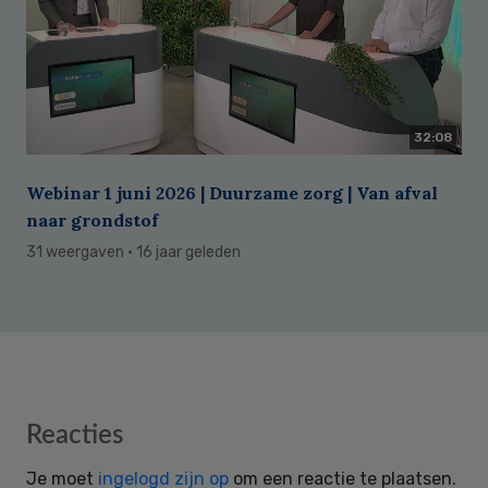
32:08
Webinar 1 juni 2026 | Duurzame zorg | Van afval
naar grondstof
31 weergaven
· 16 jaar geleden
Reader
Reacties
Interactions
Je moet
ingelogd zijn op
om een reactie te plaatsen.