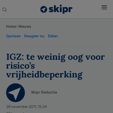
Search
this
Secondary
website
Sidebar
Home
›
Nieuws
Opslaan
Reageer nu
Delen
IGZ: te weinig oog voor
risico’s
vrijheidbeperking
Skipr Redactie
28 november 2011
,
15:24