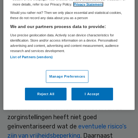
more details, refer to our Privacy Policy.
Privacy Statement
beperkte jongen die in het begin dit jaar in
Would you rather not? Then we only place essential and statistical cookies,
het nieuws kwam toen bleek dat hij
these do not record any data about you as a person
regelmatig werd vastgebonden aan de
We and our partners process data to provide:
muur in de instelling waar hij verbleef.
Use precise geolocation data. Actively scan device characteristics for
identification. Store and/or access information on a device. Personalised
advertising and content, advertising and content measurement, audience
research and services development.
Risico’s
List of Partners (vendors)
Uit het onderzoek blijkt dat de kwaliteit en
Manage Preferences
de veiligheid van de zorg voor de cliënten
die langdurig in hun veiligheid beperkt
Reject All
I Accept
worden op de bezochte locaties niet altijd
helemaal in orde is. Het merendeel van de
zorginstellingen heeft niet goed
geïnventariseerd wat de
eventuele risico’s
zijn van vrijheidsbeperking
. Daarnaast