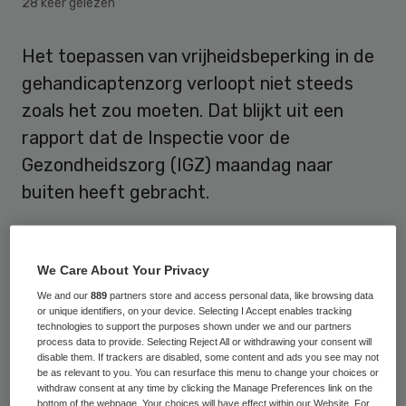
28 keer gelezen
Het toepassen van vrijheidsbeperking in de
gehandicaptenzorg verloopt niet steeds
zoals het zou moeten. Dat blijkt uit een
rapport dat de Inspectie voor de
Gezondheidszorg (IGZ) maandag naar
buiten heeft gebracht.
Vrijheidsbeperking houdt in dat
gehandicapten regelmatig worden
We Care About Your Privacy
afgezonderd, in afzondering leven of
We and our
889
partners store and access personal data, like browsing data
or unique identifiers, on your device. Selecting I Accept enables tracking
vastgebonden worden. De inspectie deed
technologies to support the purposes shown under we and our partners
onderzoek naar deze vormen van
process data to provide. Selecting Reject All or withdrawing your consent will
disable them. If trackers are disabled, some content and ads you see may not
vrijheidsbeperkingen naar aanleiding van
be as relevant to you. You can resurface this menu to change your choices or
withdraw consent at any time by clicking the Manage Preferences link on the
het
geval van Brandon
, de verstandelijk
bottom of the webpage. Your choices will have effect within our Website. For