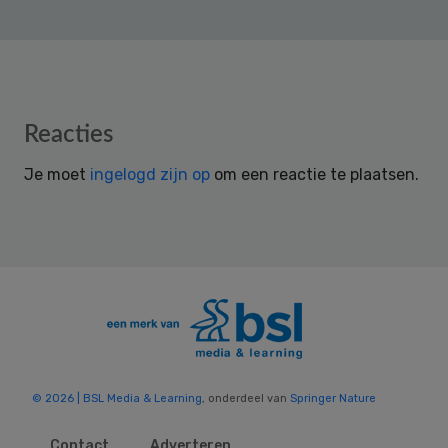
Reader
Reacties
Interactions
Je moet
ingelogd zijn op
om een reactie te plaatsen.
© 2026 | BSL Media & Learning
, onderdeel van
Springer Nature
Contact
Adverteren