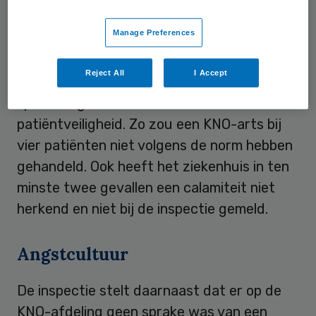
jaar onder
verscherpt toezicht
van de
inspectie geplaatst.
Manage Preferences
Het IGZ-rapport laat zien dat er op de KNO-
Reject All
I Accept
afdeling fouten zijn gemaakt en dat er
sprake is geweest van risico’s voor de
patiëntveiligheid. Zo zou een KNO-arts bij
vier patiënten niet volgens de norm hebben
gehandeld. Ook heeft het ziekenhuis in ten
minste twee gevallen een calamiteit niet
herkend en niet bij de inspectie gemeld.
Angstcultuur
De inspectie stelt daarnaast dat er op de
KNO-afdeling geen sprake was van een