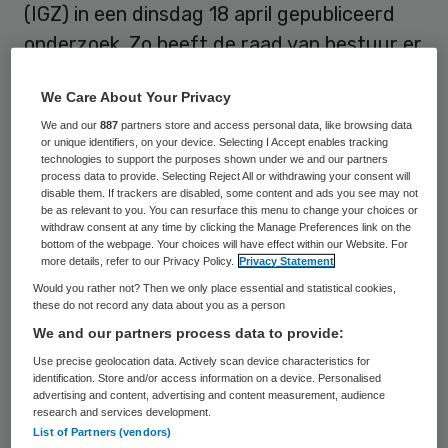
(IGZ) in een dinsdag 18 april gepubliceerd
onderzoek. Zo heeft de raad van bestuur er
onvoldoende voor gezorgd dat
We Care About Your Privacy
medewerkers openlijk konden praten over in
We and our
887
partners store and access personal data, like browsing data
het ziekenhuis gemaakte fouten. Ook
or unique identifiers, on your device. Selecting I Accept enables tracking
werden calamiteiten niet of niet tijdig
technologies to support the purposes shown under we and our partners
process data to provide. Selecting Reject All or withdrawing your consent will
gemeld en onvoldoende zorgvuldig en
disable them. If trackers are disabled, some content and ads you see may not
be as relevant to you. You can resurface this menu to change your choices or
diepgaand onderzocht.
withdraw consent at any time by clicking the Manage Preferences link on the
bottom of the webpage. Your choices will have effect within our Website. For
more details, refer to our Privacy Policy.
Privacy Statement
Aanleiding voor het
onderzoek
waren
Would you rather not? Then we only place essential and statistical cookies,
misstanden op de afdeling keel-, neus- en
these do not record any data about you as a person
oorheelkunde (KNO) van het ziekenhuis. Ook
We and our partners process data to provide:
meldingen van een onveilig werkklimaat
Use precise geolocation data. Actively scan device characteristics for
identification. Store and/or access information on a device. Personalised
zetten de inspectie aan tot het onderzoek.
advertising and content, advertising and content measurement, audience
research and services development.
Het UMC werd van april tot oktober vorig
List of Partners (vendors)