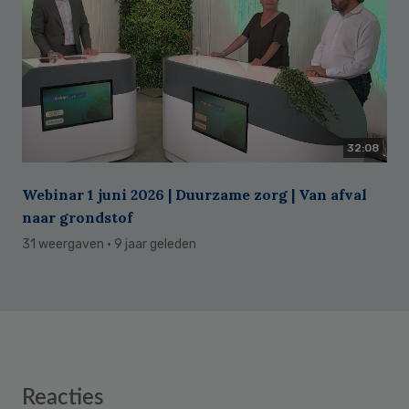
32:08
Webinar 1 juni 2026 | Duurzame zorg | Van afval
naar grondstof
31 weergaven
· 9 jaar geleden
Reader
Reacties