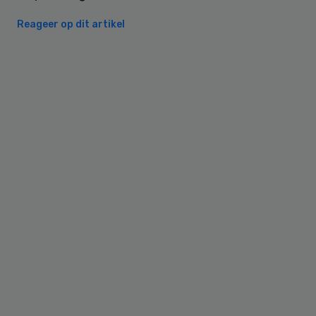
Reageer op dit artikel
Primary
Sidebar