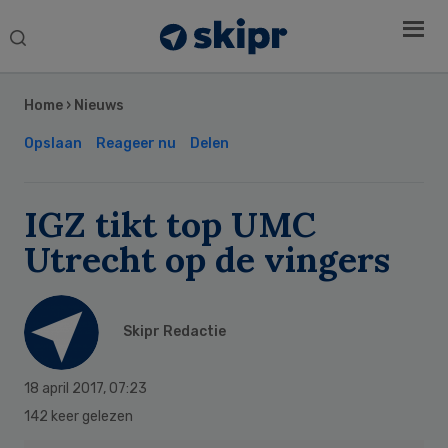
Search
this
Secondary
website
Sidebar
Home
›
Nieuws
Opslaan
Reageer nu
Delen
IGZ tikt top UMC
Utrecht op de vingers
Skipr Redactie
18 april 2017
,
07:23
142 keer gelezen