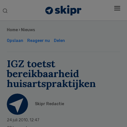
Search
this
Secondary
website
Sidebar
Home
›
Nieuws
Opslaan
Reageer nu
Delen
IGZ toetst
bereikbaarheid
huisartspraktijken
Skipr Redactie
24 juli 2010
,
12:47