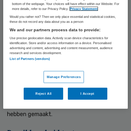
bottom of the webpage. Your choices will have effect within our Website. For
patiëntenorganisaties
NPCF
hielden twee
more details, refer to our Privacy Policy.
Privacy Statement
jaar geleden al een steekproef. Daaruit
Would you rather not? Then we only place essential and statistical cookies,
these do not record any data about you as a person
bleek dat het bij ruim een derde van de
We and our partners process data to provide:
praktijken te lang duurde voordat
Use precise geolocation data. Actively scan device characteristics for
spoedeisende telefoontjes werden
identification. Store and/or access information on a device. Personalised
advertising and content, advertising and content measurement, audience
beantwoord. Een op de vijf telefoontjes
research and services development.
List of Partners (vendors)
kwam niet verder dan het
antwoordapparaat. Demissionair minister
Manage Preferences
Ab Klink van VWS en de Tweede Kamer
drongen toen aan op snelle verbetering van
Reject All
I Accept
de
bereikbaarheid
. Het nieuwe onderzoek
moet uitwijzen of huisartsen daar werk van
hebben gemaakt.