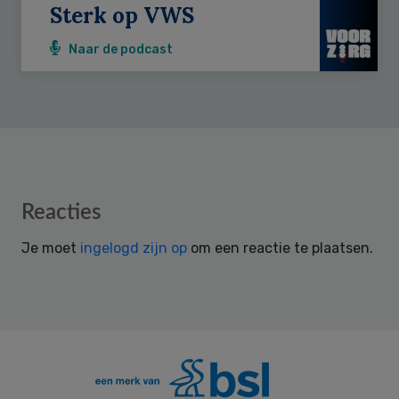
Sterk op VWS
Naar de podcast
Reader
Reacties
Interactions
Je moet
ingelogd zijn op
om een reactie te plaatsen.