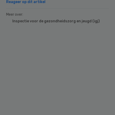
Reageer op dit artikel
Meer over:
Inspectie voor de gezondheidszorg en jeugd (igj)
Primary
Sidebar