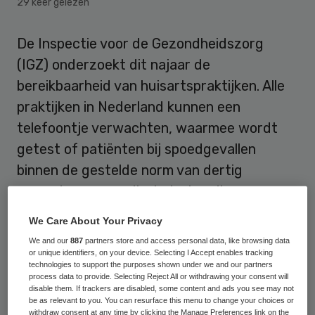
29 keer gelezen
De Inspectie voor de Gezondheidszorg
(IGZ) onderzoekt dit najaar de
bereikbaarheid van huisartspraktijken. Alle
praktijken in Nederland kunnen een
telefoontje verwachten, waarmee wordt
getest of patiënten bij spoedgevallen
binnen de gestelde norm van dertig
seconden een medisch deskundig persoon
aan de lijn krijgen. Dat heeft de IGZ vrijdag
We Care About Your Privacy
bekend gemaakt.
We and our
887
partners store and access personal data, like browsing data
or unique identifiers, on your device. Selecting I Accept enables tracking
technologies to support the purposes shown under we and our partners
Spoedoproepen
process data to provide. Selecting Reject All or withdrawing your consent will
disable them. If trackers are disabled, some content and ads you see may not
be as relevant to you. You can resurface this menu to change your choices or
De inspectie en de koepel van
withdraw consent at any time by clicking the Manage Preferences link on the