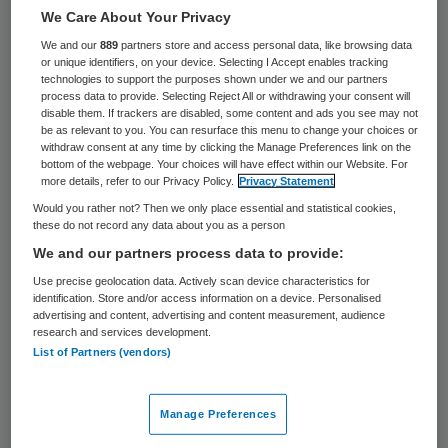
49 keer gelezen
We Care About Your Privacy
We and our
889
partners store and access personal data, like browsing data
De Inspectie van Gezondheidszorg (IGZ)
or unique identifiers, on your device. Selecting I Accept enables tracking
technologies to support the purposes shown under we and our partners
kan niet optreden tegen
process data to provide. Selecting Reject All or withdrawing your consent will
disable them. If trackers are disabled, some content and ads you see may not
geneesmiddelenwebsite anavar.nl, omdat
be as relevant to you. You can resurface this menu to change your choices or
de eigenaar van de website niet bekend is.
withdraw consent at any time by clicking the Manage Preferences link on the
bottom of the webpage. Your choices will have effect within our Website. For
Apothekersorganisatie KNMP had een
more details, refer to our Privacy Policy.
Privacy Statement
klacht ingediend tegen de site, onder meer
Would you rather not? Then we only place essential and statistical cookies,
these do not record any data about you as a person
vanwege illegale verkoop van
We and our partners process data to provide:
receptgeneesmiddelen.
Use precise geolocation data. Actively scan device characteristics for
identification. Store and/or access information on a device. Personalised
advertising and content, advertising and content measurement, audience
Dat meldt de KNMP woensdag.
research and services development.
List of Partners (vendors)
Op anavar.nl worden anabole steroïden en
receptgeneesmiddelen zoals tamoxifen
Manage Preferences
zonder recept verkocht. Die verkoop is