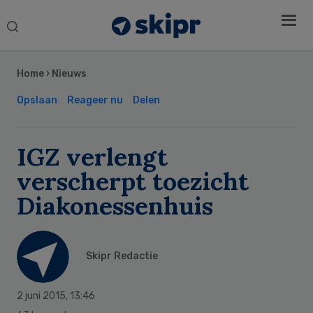
Search
this
Secondary
website
Sidebar
Home
›
Nieuws
Opslaan
Reageer nu
Delen
IGZ verlengt
verscherpt toezicht
Diakonessenhuis
Skipr Redactie
2 juni 2015
,
13:46