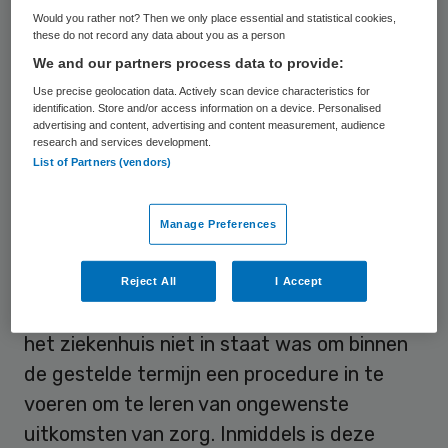
Would you rather not? Then we only place essential and statistical cookies,
calamiteitenprocedure. Tijdens het
these do not record any data about you as a person
verscherpt toezicht
heeft de IGZ
We and our partners process data to provide:
verbetermaatregelen gevraagd op locatie
Use precise geolocation data. Actively scan device characteristics for
identification. Store and/or access information on a device. Personalised
Zeist met betrekking tot de organisatie van
advertising and content, advertising and content measurement, audience
zorg. De toezichthouder vraagt een
research and services development.
List of Partners (vendors)
beleidsplan met daarin opgenomen de
voorwaarden voor het leveren van
Manage Preferences
verantwoorde zorg gerelateerd aan de
mogelijkheden en voorzieningen in Zeist.
Reject All
I Accept
Daarnaast heeft de IGZ geconstateerd dat
het ziekenhuis niet in staat was om binnen
de gestelde termijn een procedure in te
voeren om te leren van ongewenste
uitkomsten van zorg. Inmiddels is deze