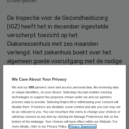
63 keer gelezen
De Inspectie voor de Gezondheidszorg
(IGZ) heeft het in december ingestelde
verscherpt toezicht op het
Diakonessenhuis met zes maanden
verlengd. Het ziekenhuis boekt over het
algemeen goede vooruitgang met de nodige
verbeteringen, maar het loopt volgens de
IGZ op een aantal onderdelen nog achter.
We Care About Your Privacy
We and our
889
partners store and access personal data, like browsing data
De Inspectie heeft besloten het verscherpt
or unique identifiers, on your device. Selecting I Accept enables tracking
technologies to support the purposes shown under we and our partners
toezicht te verlengen op twee specifieke
process data to provide. Selecting Reject All or withdrawing your consent will
disable them. If trackers are disabled, some content and ads you see may not
onderdelen, namelijk de randvoorwaarden
be as relevant to you. You can resurface this menu to change your choices or
withdraw consent at any time by clicking the Manage Preferences link on the
voor verantwoorde zorg op de locatie Zeist
bottom of the webpage. Your choices will have effect within our Website. For
en de implementatie van de nieuwe
more details, refer to our Privacy Policy.
Privacy Statement