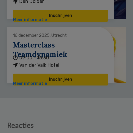
Den Dolder
Inschrijven
Meer informatie
16 december 2025, Utrecht
Masterclass
Teamdynamiek
09:00 - 16:30
Van der Valk Hotel
Inschrijven
Meer informatie
Reader
Reacties
Interactions