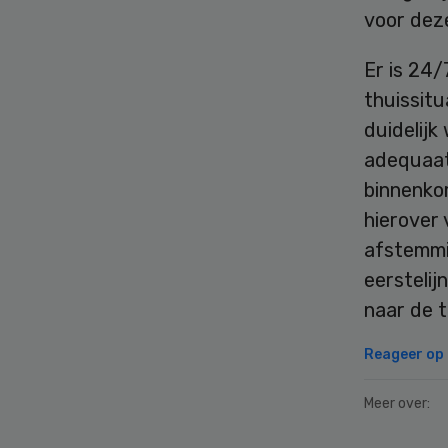
voor dez
Er is 24/
thuissitu
duidelijk
adequaat
binnenko
hierover 
afstemmi
eerstelij
naar de t
Reageer op d
Meer over: