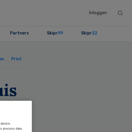
Searc
Inloggen
this
websit
Partners
Skipr
99
Skipr
22
Primary
Sidebar
en
Print
uis
 device.
rs process data