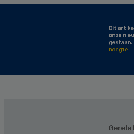
Secondary
Sidebar
Dit artike
onze nie
gestaan.
hoogte.
Gerela