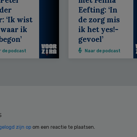
Peter
met Fenna
der
Eefting: ‘In
: ‘Ik wist
de zorg mis
 waar ik
ik het yes!-
begon’
gevoel’
r de podcast
Naar de podcast
s
gelogd zijn op
om een reactie te plaatsen.