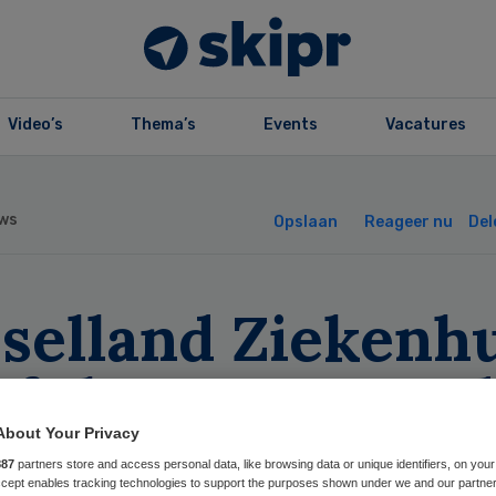
Video’s
Thema’s
Events
Vacatures
ws
Opslaan
Reageer nu
Del
sselland Ziekenh
ft beste zorgpad
4’
About Your Privacy
887
partners store and access personal data, like browsing data or unique identifiers, on your
Accept enables tracking technologies to support the purposes shown under we and our partne