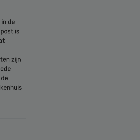
 in de
post is
at
en zijn
oede
 de
ekenhuis