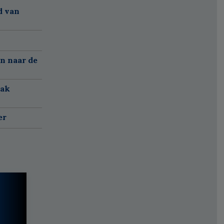
d van
n naar de
aak
er