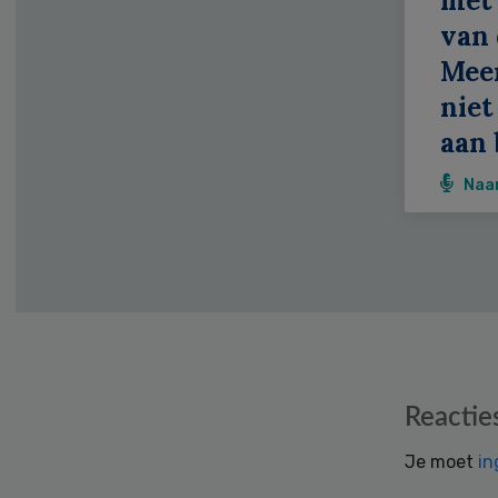
met 
van 
Meer
niet
aan 
Naa
Reader
Reactie
Interactions
Je moet
in