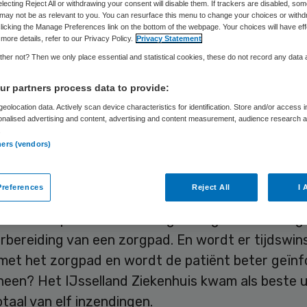
electing Reject All or withdrawing your consent will disable them. If trackers are disabled, so
may not be as relevant to you. You can resurface this menu to change your choices or withd
licking the Manage Preferences link on the bottom of the webpage. Your choices will have eff
more details, refer to our Privacy Policy.
Privacy Statement
Skipr Redactie
10 februari 2014
,
11:08
58 keer gelezen
her not? Then we only place essential and statistical cookies, these do not record any data
r partners process data to provide:
lland Ziekenhuis heeft met het zorgpad palliatie
eolocation data. Actively scan device characteristics for identification. Store and/or access 
onalised advertising and content, advertising and content measurement, audience research 
Schrijvers-prijs gewonnen voor het best georgan
.
es.
ners (vendors)
Schrijvers-prijs gaat naar het zorgpad dat de me
references
Reject All
I 
oort op verschillende kwaliteitseisen. Bijvoorbee
heid van patiënten en alle geledingen van de org
orbereiding van een zorgpad. En wordt er tijdswin
met het zorgpad en wordt de patiënt beter geïn
heen? Het IJsselland Ziekenhuis kwam als beste u
otaal van elf inzendingen.