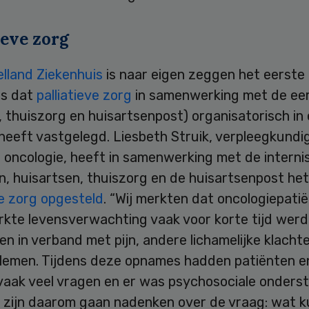
ieve zorg
elland Ziekenhuis
is naar eigen zeggen het eerste
is dat
palliatieve zorg
in samenwerking met de eers
, thuiszorg en huisartsenpost) organisatorisch in
heeft vastgelegd. Liesbeth Struik, verpleegkundi
t oncologie, heeft in samenwerking met de interni
n, huisartsen, thuiszorg en de huisartsenpost he
ve zorg opgesteld
. “Wij merkten dat oncologiepati
rkte levensverwachting vaak voor korte tijd wer
 in verband met pijn, andere lichamelijke klacht
lemen. Tijdens deze opnames hadden patiënten e
vaak veel vragen en er was psychosociale onders
j zijn daarom gaan nadenken over de vraag: wat k