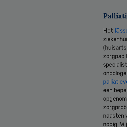
Palliat
Het
IJss
ziekenhu
(huisarts
zorgpad 
specialis
oncologe
palliatie
een bepe
opgenomen
zorgprob
naasten 
nodig. Wi