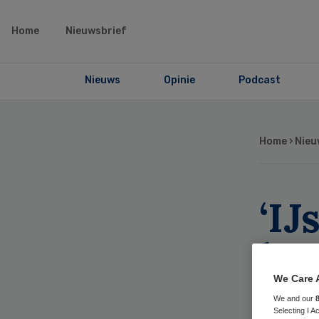
Home
Nieuwsbrief
Nieuws
Opinie
Podcast
Home
›
Nieu
‘IJ
hee
201
We Care 
We and our
Selecting I 