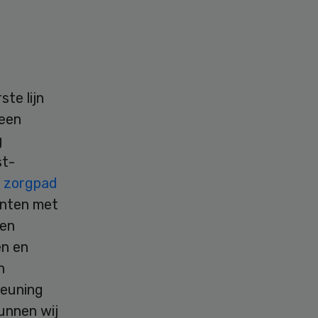
te lijn
 een
g
st-
t
zorgpad
ënten met
den
en en
n
teuning
unnen wij