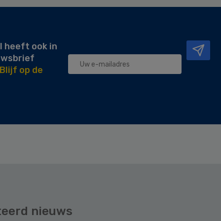
l heeft ook in
uwsbrief
Blijf op de
teerd nieuws