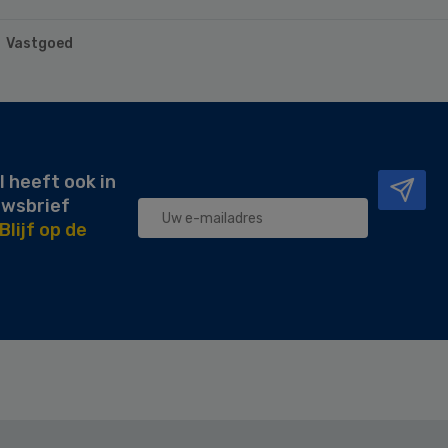
Vastgoed
l heeft ook in
uwsbrief
Blijf op de