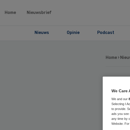
Home
Nieuwsbrief
Nieuws
Opinie
Podcast
Home
›
Nieu
IJs
We Care 
on
We and our
Selecting I 
to provide. S
bo
ads you see 
any time by c
Website. For 