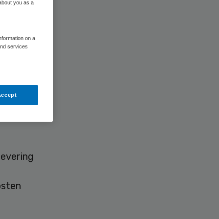
 about you as a
information on a
and services
g en
oor de
Accept
w voor
levering
osten