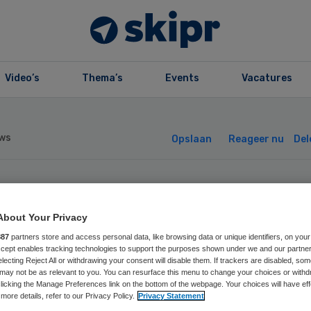
Video’s
Thema’s
Events
Vacatures
ws
Opslaan
Reageer nu
Del
selland Ziekenhu
About Your Privacy
dertekent
887
partners store and access personal data, like browsing data or unique identifiers, on your
Accept enables tracking technologies to support the purposes shown under we and our partne
electing Reject All or withdrawing your consent will disable them. If trackers are disabled, so
uwcontract
may not be as relevant to you. You can resurface this menu to change your choices or withd
licking the Manage Preferences link on the bottom of the webpage. Your choices will have eff
more details, refer to our Privacy Policy.
Privacy Statement