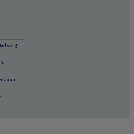
telzorg,
ge
ort aan
w