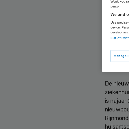
Would you rat
person
We and ou
Use precise g
device. Pers
development
List of Part
Het IJsse
Imtech B
Manage P
bouw van
onder an
De nieuw
ziekenhui
is najaar
nieuwbou
Rijnmond
huisarts