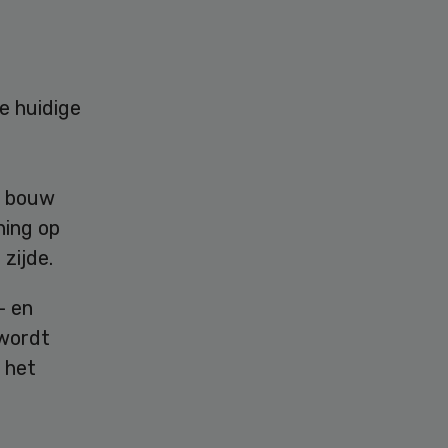
e huidige
e bouw
ning op
zijde.
- en
 wordt
 het