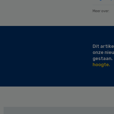
Meer over:
Secondary
Sidebar
Dit artike
onze nie
gestaan.
hoogte.