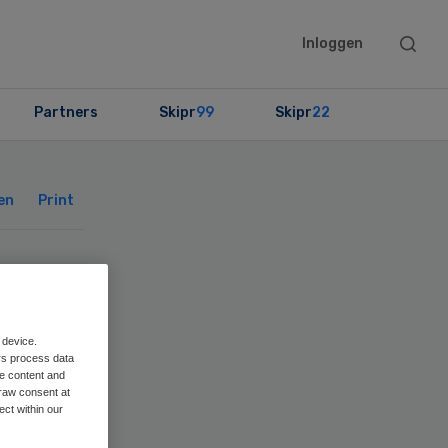
Searc
Inloggen
this
websit
Partners
Skipr
99
Skipr
22
Primary
Sidebar
en
Print
is
 device.
rs process data
me content and
raw consent at
ect within our