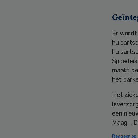
Geïnte
Er wordt
huisarts
huisarts
Spoedeis
maakt de 
het parke
Het zieke
leverzor
een nieu
Maag-, D
Reageer op d