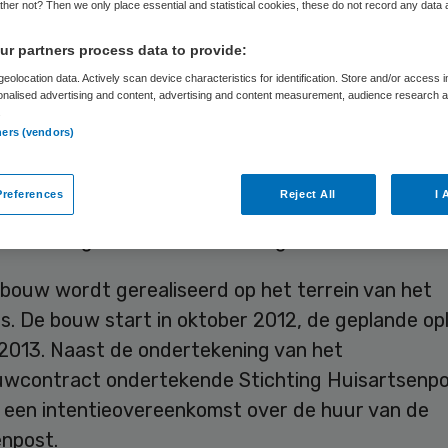
her not? Then we only place essential and statistical cookies, these do not record any data
r partners process data to provide:
Skipr Redactie
12 september 2012
,
21:31
35 keer gelezen
eolocation data. Actively scan device characteristics for identification. Store and/or access 
onalised advertising and content, advertising and content measurement, audience research 
.
ners (vendors)
lland Ziekenhuis, Bouwbedrijf De Vries en Verbur
uilding Services hebben een contract getekend v
references
Reject All
I 
 een nieuwe huisartsenpost en een nieuw gebou
dere maag-, darm- en leverzorg.
bouw wordt gerealiseerd op het terrein van het
s. De bouw start in oktober 2012, de geplande op
 2013. Naast de ondertekening van het
wcontract ondertekende Stichting Huisartsenp
 een intentieovereenkomst over de huur van de
enpost.