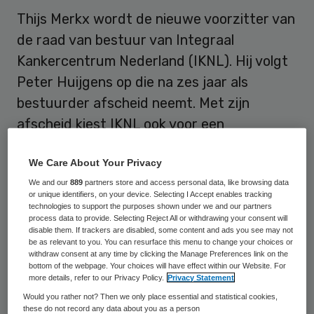
Thijs Merkx wordt de nieuwe voorzitter van
de raad van bestuur van Integraal
Kankercentrum Nederland (IKNL). Hij volgt
Peter Huijgens op die na zes jaar als
bestuurder afscheid neemt. Met zijn
afscheid kiest IKNL ook voor een
tweehoofdig bestuur, met Valery Lemmens
We Care About Your Privacy
als tweede bestuurder.
We and our
889
partners store and access personal data, like browsing data
or unique identifiers, on your device. Selecting I Accept enables tracking
Merkx
is hoogleraar mond-, kaak-, en
technologies to support the purposes shown under we and our partners
process data to provide. Selecting Reject All or withdrawing your consent will
aangezichtsoncologie bij het Radboudumc.
disable them. If trackers are disabled, some content and ads you see may not
Eerder was hij zes jaar voorzitter van de
be as relevant to you. You can resurface this menu to change your choices or
withdraw consent at any time by clicking the Manage Preferences link on the
Nederlandse Werkgroep Hoofd-Hals
bottom of the webpage. Your choices will have effect within our Website. For
more details, refer to our Privacy Policy.
Privacy Statement
Tumoren (NWHHT), waarin de
Would you rather not? Then we only place essential and statistical cookies,
gespecialiseerde centra voor hoofd-hals
these do not record any data about you as a person