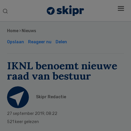
Search
this
Secondary
website
Sidebar
Home
›
Nieuws
Opslaan
Reageer nu
Delen
IKNL benoemt nieuwe
raad van bestuur
Skipr Redactie
27 september 2019
,
08:22
521 keer gelezen