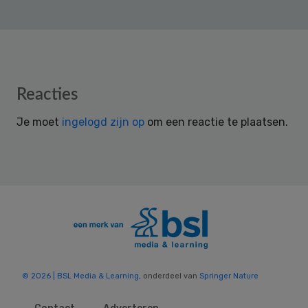
Reader
Reacties
Interactions
Je moet
ingelogd zijn op
om een reactie te plaatsen.
© 2026 | BSL Media & Learning
, onderdeel van
Springer Nature