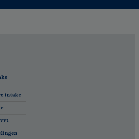
nks
re intake
ie
 vvt
elingen