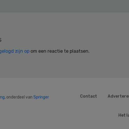
s
gelogd zijn op
om een reactie te plaatsen.
Contact
Advertere
ing
, onderdeel van
Springer
Het l