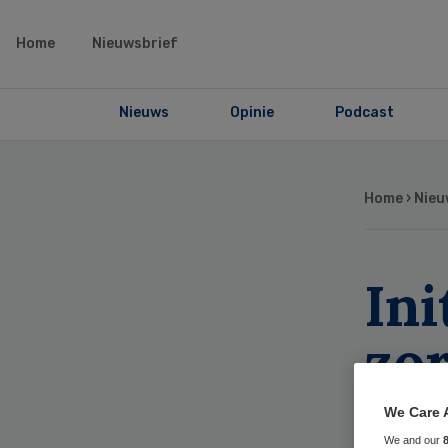
Home
Nieuwsbrief
Nieuws
Opinie
Podcast
Home
›
Nieu
Ini
zo
do
We Care 
We and our