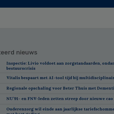
teerd nieuws
Inspectie: Livio voldoet aan zorgstandaarden, onda
bestuurscrisis
Vitalis bespaart met AI-tool tijd bij multidisciplinai
Regionale opschaling voor Beter Thuis met Dement
NU’91- en FNV-leden zetten streep door nieuwe cao
Ouderenzorg wil einde aan jaarlijkse tariefschomm
met kort geding