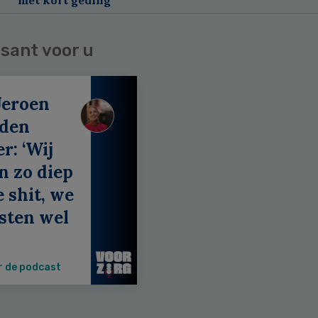
sant voor u
Jeroen
 den
r: ‘Wij
n zo diep
e shit, we
sten wel
r de podcast