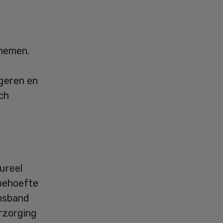
 nemen.
geren en
ch
ureel
 behoefte
nsband
rzorging