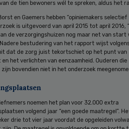
 van de tien bewoners wél te spreken, aldus het r
Borst en Gaemers hebben “opiniemakers selectief 
zoek is uitgevoerd van april 2015 tot april 2016, 
an de verzorgingshuizen nog maar net van start
 Nadere bestudering van het rapport wijst volgen
it dat de zorg juist tekortschiet op het punt van
en het verlichten van eenzaamheid. Ouderen die l
 zijn bovendien niet in het onderzoek meegenome
ingsplaatsen
atiefnemers noemen het plan voor 32.000 extra
splaatsen volgend jaar “een goede maatregel”. He
ker drie tot vier jaar voordat de opgeleiden volw
 zijn. De maatregel is onvoldoende om op kortte t