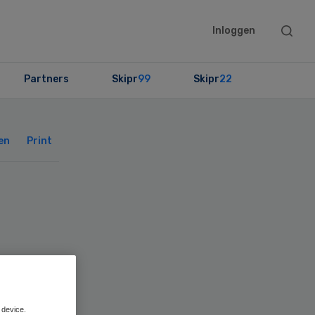
Searc
Inloggen
this
websit
Partners
Skipr
99
Skipr
22
Primary
Sidebar
en
Print
 device.