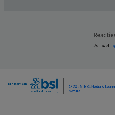
Reader
Reactie
Interactions
Je moet
in
© 2026 | BSL Media & Learn
Nature