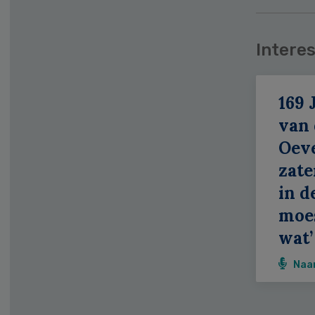
Interes
169 
van
Oeve
zate
in d
moe
wat’
Naa