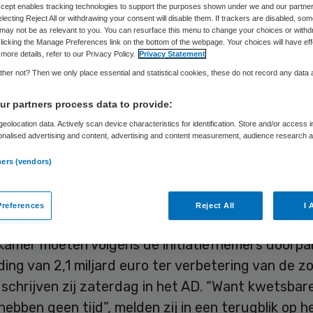
Accept enables tracking technologies to support the purposes shown under we and our partne
electing Reject All or withdrawing your consent will disable them. If trackers are disabled, so
may not be as relevant to you. You can resurface this menu to change your choices or withd
Skipr Redactie
23 september 2017
,
07:58
59 keer gelezen
licking the Manage Preferences link on the bottom of the webpage. Your choices will have eff
more details, refer to our Privacy Policy.
Privacy Statement
her not? Then we only place essential and statistical cookies, these do not record any data
tiefnemers van het manifest in de zorg, Carin Gae
r partners process data to provide:
t, roepen een jaar na dato de politiek op “te st
eolocation data. Actively scan device characteristics for identification. Store and/or access 
onalised advertising and content, advertising and content measurement, audience research 
olitieke spelletjes”. Volgens hen “overstijgt de bit
.
ners (vendors)
derbezetting in verpleeghuizen de gebruikelijke p
 zaken”.
references
Reject All
I 
andelaars aan de formatietafel en de politici in 
amer moeten volgens de initiatiefnemers doorp
ing van 2,1 miljard euro ter verbetering van de z
schrijven zij zaterdag in het AD. “Want kwetsbar
ebben geen tijd”, melden zij in een terugblik op h