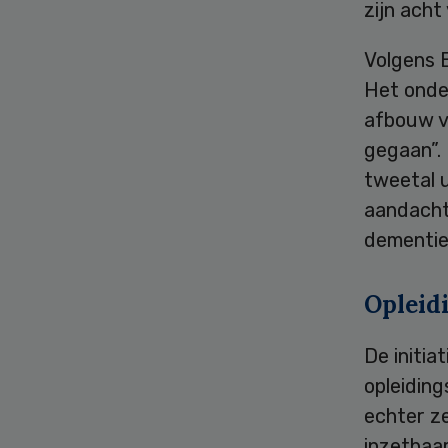
zijn acht
Volgens 
Het onder
afbouw v
gegaan”.
tweetal u
aandacht 
dementie
Opleid
De initi
opleiding
echter ze
inzetbaar