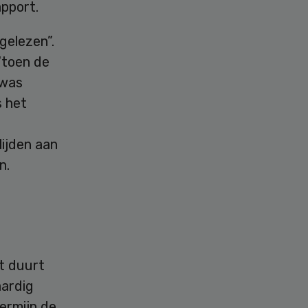
apport.
gelezen”.
“toen de
 was
s het
ijden aan
n.
t duurt
aardig
ermijn de