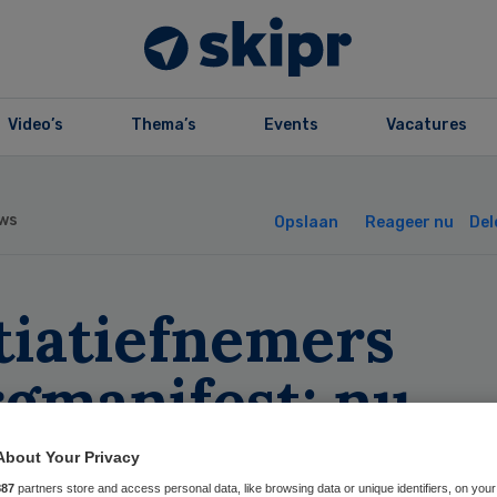
Video’s
Thema’s
Events
Vacatures
ws
Opslaan
Reageer nu
Del
tiatiefnemers
rgmanifest: nu
orpakken!
About Your Privacy
887
partners store and access personal data, like browsing data or unique identifiers, on your