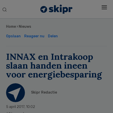
Search
this
Secondary
website
Sidebar
Home
›
Nieuws
Opslaan
Reageer nu
Delen
INNAX en Intrakoop
slaan handen ineen
voor energiebesparing
Skipr Redactie
5 april 2017
,
10:02