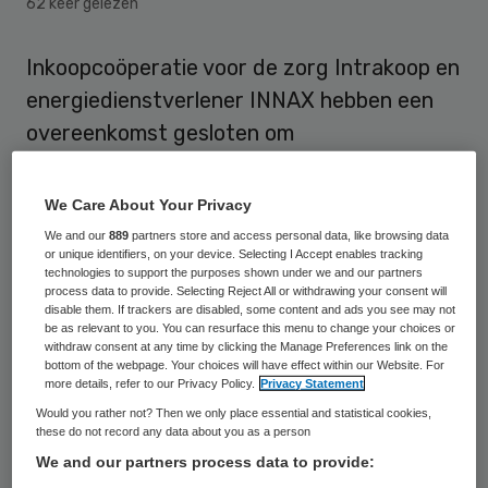
62 keer gelezen
Inkoopcoöperatie voor de zorg Intrakoop en
energiedienstverlener INNAX hebben een
overeenkomst gesloten om
zorgorganisaties te ondersteunen bij
energiebesparing en de verduurzaming van
We Care About Your Privacy
hun gebouwen. Ze spelen hiermee naar
We and our
889
partners store and access personal data, like browsing data
or unique identifiers, on your device. Selecting I Accept enables tracking
eigen zeggen in op de groeiende vraag naar
technologies to support the purposes shown under we and our partners
advies over en praktische maatregelen voor
process data to provide. Selecting Reject All or withdrawing your consent will
disable them. If trackers are disabled, some content and ads you see may not
het terugdringen van energieverbruik in de
be as relevant to you. You can resurface this menu to change your choices or
withdraw consent at any time by clicking the Manage Preferences link on the
zorg.
bottom of the webpage. Your choices will have effect within our Website. For
more details, refer to our Privacy Policy.
Privacy Statement
Zorgpartijen kunnen bij INNAX en Intrakoop
Would you rather not? Then we only place essential and statistical cookies,
these do not record any data about you as a person
aankloppen voor inzicht in hun
We and our partners process data to provide:
energieverbruik en een kosten-