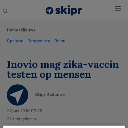
Search
this
Secondary
website
Sidebar
Home
›
Nieuws
Opslaan
Reageer nu
Delen
Inovio mag zika-vaccin
testen op mensen
Skipr Redactie
22 juni 2016
,
09:25
27 keer gelezen