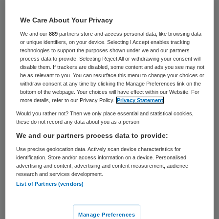
Farmaceut Inovio en zijn partner GeneOne
We Care About Your Privacy
Life Sciences mogen hun vaccin tegen het
We and our
889
partners store and access personal data, like browsing data
zika-virus op mensen testen. Zij hebben
or unique identifiers, on your device. Selecting I Accept enables tracking
technologies to support the purposes shown under we and our partners
hiervoor toestemming gekregen van de
process data to provide. Selecting Reject All or withdrawing your consent will
disable them. If trackers are disabled, some content and ads you see may not
toezichthouders in de VS.
be as relevant to you. You can resurface this menu to change your choices or
withdraw consent at any time by clicking the Manage Preferences link on the
bottom of the webpage. Your choices will have effect within our Website. For
Veertig gezonde mensen zullen deelnemen
more details, refer to our Privacy Policy.
Privacy Statement
aan de eerste fase van het onderzoek
Would you rather not? Then we only place essential and statistical cookies,
these do not record any data about you as a person
waarin de veiligheid en effectiviteit van het
We and our partners process data to provide:
vaccin GLS-5700 zullen worden getest, zo
Use precise geolocation data. Actively scan device characteristics for
meldt persbureau Reuters.
identification. Store and/or access information on a device. Personalised
advertising and content, advertising and content measurement, audience
research and services development.
“We willen in de komende weken doses toe
List of Partners (vendors)
te dienen aan onze eerste proefpersonen
en verwachten later dit jaar tussentijdse
Manage Preferences