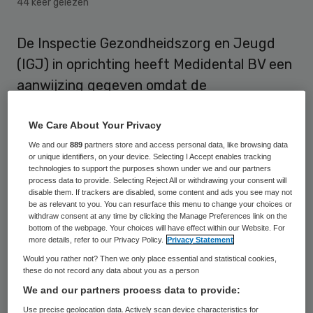
44 keer gelezen
De Inspectie Gezondheidszorg en Jeugd
(IGJ) in oprichting heeft Medidental BV een
aanwijzing gegeven omdat de
zorgaanbieder niet voldoet aan de eisen
voor het leveren van goede zorg.
We Care About Your Privacy
Medidental moet binnen een maand
We and our
889
partners store and access personal data, like browsing data
or unique identifiers, on your device. Selecting I Accept enables tracking
maatregelen nemen om de problemen op te
technologies to support the purposes shown under we and our partners
process data to provide. Selecting Reject All or withdrawing your consent will
lossen.
disable them. If trackers are disabled, some content and ads you see may not
be as relevant to you. You can resurface this menu to change your choices or
withdraw consent at any time by clicking the Manage Preferences link on the
De inspectie ontving een melding
bottom of the webpage. Your choices will have effect within our Website. For
more details, refer to our Privacy Policy.
Privacy Statement
over Medidental, mond-
Would you rather not? Then we only place essential and statistical cookies,
gezondheidscentrum voor gebitszorg. De
these do not record any data about you as a person
IGJ verzocht de zorgaanbieder om
We and our partners process data to provide:
informatie. De melding en het, ondanks
Use precise geolocation data. Actively scan device characteristics for