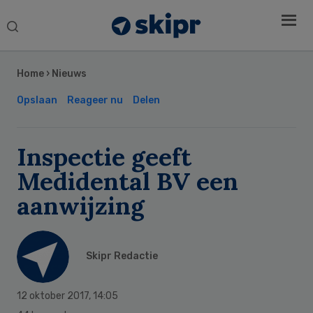
Search
this
Secondary
website
Sidebar
Home
›
Nieuws
Opslaan
Reageer nu
Delen
Inspectie geeft
Medidental BV een
aanwijzing
Skipr Redactie
12 oktober 2017
,
14:05