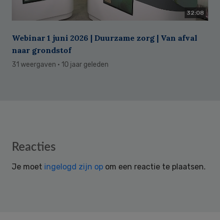
32:08
Webinar 1 juni 2026 | Duurzame zorg | Van afval
naar grondstof
31 weergaven
· 10 jaar geleden
Reader
Reacties
Interactions
Je moet
ingelogd zijn op
om een reactie te plaatsen.