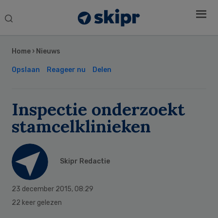
Search
this
Secondary
website
Sidebar
Home
›
Nieuws
Opslaan
Reageer nu
Delen
Inspectie onderzoekt
stamcelklinieken
Skipr Redactie
23 december 2015
,
08:29
22 keer gelezen