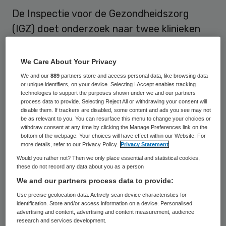
De Inspectie voor de Gezondheidszorg
(IGZ) doet onderzoek naar twee klinieken
waar artsen patiënten behandelen met
stamceltransplantaties. Dat heeft een
We Care About Your Privacy
woordvoerster van IGZ woensdag
We and our
889
partners store and access personal data, like browsing data
or unique identifiers, on your device. Selecting I Accept enables tracking
bevestigd na een artikel hierover in de
technologies to support the purposes shown under we and our partners
process data to provide. Selecting Reject All or withdrawing your consent will
Volkskrant.
disable them. If trackers are disabled, some content and ads you see may not
be as relevant to you. You can resurface this menu to change your choices or
Volgens de woordvoerster mogen
withdraw consent at any time by clicking the Manage Preferences link on the
bottom of the webpage. Your choices will have effect within our Website. For
privéklinieken niet zomaar
more details, refer to our Privacy Policy.
Privacy Statement
stamcelbehandelingen uitvoeren, maar is
Would you rather not? Then we only place essential and statistical cookies,
these do not record any data about you as a person
hiervoor een vergunning nodig. Volgens de
We and our partners process data to provide:
Volkskrant hebben alleen universitaire
Use precise geolocation data. Actively scan device characteristics for
medische centra en het Nederlands Kanker
identification. Store and/or access information on a device. Personalised
advertising and content, advertising and content measurement, audience
Instituut zo’n vergunning.
research and services development.