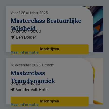
Vanaf 28 oktober 2025
Masterclass Bestuurlijke
Wijsheid
00:00 - 00:00
Den Dolder
Inschrijven
Meer informatie
16 december 2025, Utrecht
Masterclass
Teamdynamiek
09:00 - 16:30
Van der Valk Hotel
Inschrijven
Meer informatie