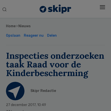
Search
this
Secondary
website
Sidebar
Home
›
Nieuws
Opslaan
Reageer nu
Delen
Inspecties onderzoeken
taak Raad voor de
Kinderbescherming
Skipr Redactie
27 december 2017
,
10:49