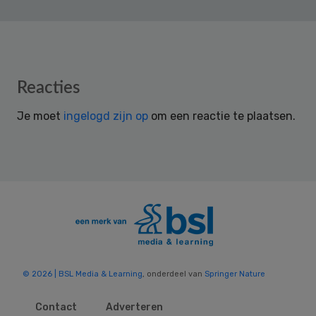
Reader
Reacties
Interactions
Je moet
ingelogd zijn op
om een reactie te plaatsen.
© 2026 | BSL Media & Learning
, onderdeel van
Springer Nature
Contact
Adverteren