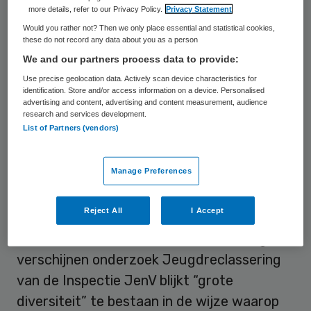
more details, refer to our Privacy Policy.
Privacy Statement
van deze taak vervult de RvdK een
Would you rather not? Then we only place essential and statistical cookies,
belangrijke rol in de borging van continuïteit
these do not record any data about you as a person
en samenhang binnen de
We and our partners process data to provide:
jeugdstrafrechtketen.” Als de RvdK niet
Use precise geolocation data. Actively scan device characteristics for
identification. Store and/or access information on a device. Personalised
goed toezicht houdt, bestaat het risico dat
advertising and content, advertising and content measurement, audience
research and services development.
de beoogde aanpak onvoldoende leidt tot
List of Partners (vendors)
het voorkomen van verdere problemen voor
de jongere.
Manage Preferences
De inspecties baseren zich deels op
Reject All
I Accept
signalen over de toezichthoudende taak uit
twee eerdere onderzoeken. Uit een nog te
verschijnen onderzoek Jeugdreclassering
van de Inspectie JenV blijkt “grote
diversiteit” te bestaan in de wijze waarop