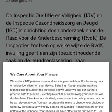
33 keer gelezen
De Inspectie Justitie en Veiligheid (IJV) en
de Inspectie Gezondheidszorg en Jeugd
(IGJ) in oprichting doen onderzoek naar de
Raad voor de Kinderbescherming (RvdK). De
Inspecties toetsen op welke wijze de RvdK
invulling geeft aan zijn toezichthoudende
taak op de jeugdreclassering, naar
aanleiding van onder meer signalen uit
We Care About Your Privacy
andere onderzoeken naar deze taak.
We and our
887
partners store and access personal data, like browsing data
or unique identifiers, on your device. Selecting I Accept enables tracking
De toezichthoudende taak van de raad is
technologies to support the purposes shown under we and our partners
process data to provide. Selecting Reject All or withdrawing your consent will
volgens de inspecties een belangrijke
disable them. If trackers are disabled, some content and ads you see may not
waarborg in het functioneren van de
be as relevant to you. You can resurface this menu to change your choices or
withdraw consent at any time by clicking the Manage Preferences link on the
jeugdstrafrechtketen. “Met de uitvoering
bottom of the webpage. Your choices will have effect within our Website. For