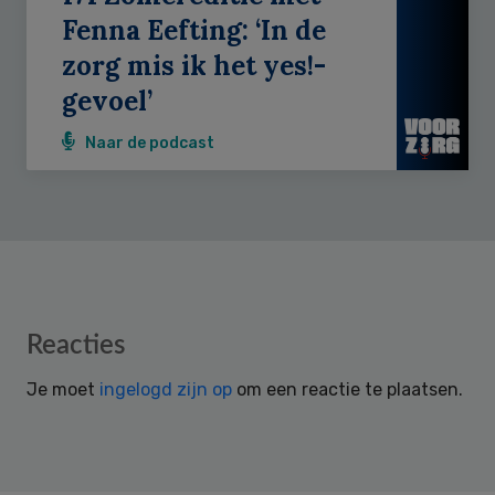
Fenna Eefting: ‘In de
zorg mis ik het yes!-
gevoel’
Naar de podcast
Reader
Reacties
Interactions
Je moet
ingelogd zijn op
om een reactie te plaatsen.