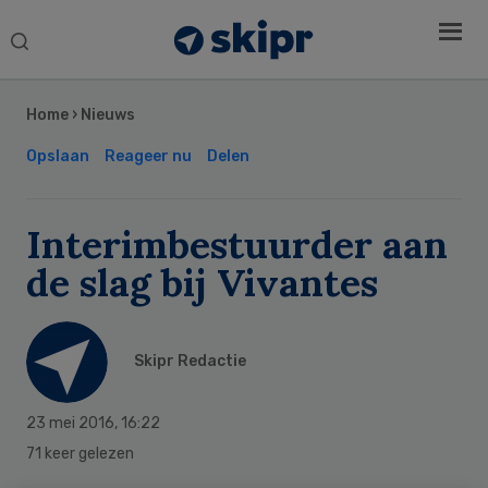
Search
this
Secondary
website
Sidebar
Home
›
Nieuws
Opslaan
Reageer nu
Delen
Interimbestuurder aan
de slag bij Vivantes
Skipr Redactie
23 mei 2016
,
16:22
71 keer gelezen