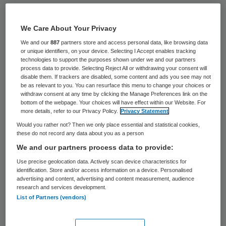
Joris de Jong is op 23 mei gestart als
interimbestuurder bij Vivantes.
We Care About Your Privacy
We and our
887
partners store and access personal data, like browsing data
De Jong neemt tijdelijk de plaats in van
or unique identifiers, on your device. Selecting I Accept enables tracking
technologies to support the purposes shown under we and our partners
bestuurder John Stegerman, die begin mei
process data to provide. Selecting Reject All or withdrawing your consent will
disable them. If trackers are disabled, some content and ads you see may not
plotseling overleed. Hij zal naar verwachting
be as relevant to you. You can resurface this menu to change your choices or
withdraw consent at any time by clicking the Manage Preferences link on the
tot het einde van dit jaar zijn functie als
bottom of the webpage. Your choices will have effect within our Website. For
more details, refer to our Privacy Policy.
Privacy Statement
interim bestuurder vervullen.
Would you rather not? Then we only place essential and statistical cookies,
these do not record any data about you as a person
In de tussentijd wordt door de raad van
We and our partners process data to provide:
toezicht een functieprofiel opgesteld ten
Use precise geolocation data. Actively scan device characteristics for
behoeve van definitieve opvolger van
identification. Store and/or access information on a device. Personalised
advertising and content, advertising and content measurement, audience
Stegerman. De nieuwe bestuurder zal in
research and services development.
december 2016 of januari 2017 in dienst
List of Partners (vendors)
treden.