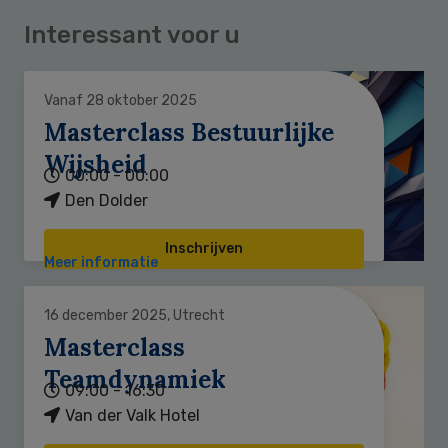
Interessant voor u
Vanaf 28 oktober 2025
Masterclass Bestuurlijke
Wijsheid
00:00 - 00:00
Den Dolder
Inschrijven
Meer informatie
16 december 2025, Utrecht
Masterclass
Teamdynamiek
09:00 - 16:30
Van der Valk Hotel