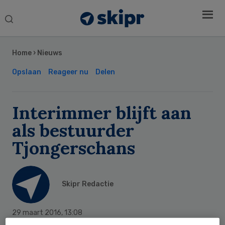
Search
this
Secondary
website
Sidebar
Home
›
Nieuws
Opslaan
Reageer nu
Delen
Interimmer blijft aan
als bestuurder
Tjongerschans
Skipr Redactie
29 maart 2016
,
13:08