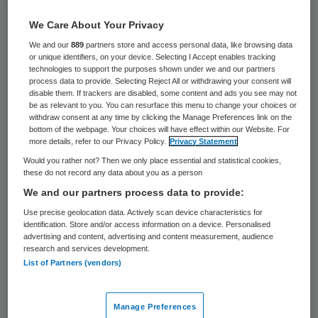
18 keer gelezen
We Care About Your Privacy
Patrick Vink blijft aan als
We and our
889
partners store and access personal data, like browsing data
or unique identifiers, on your device. Selecting I Accept enables tracking
directeur/bestuurder van het Ziekenhuis
technologies to support the purposes shown under we and our partners
process data to provide. Selecting Reject All or withdrawing your consent will
Tjongerschans Heerenveen. De raad van
disable them. If trackers are disabled, some content and ads you see may not
toezicht (rvt) heeft hem na een periode als
be as relevant to you. You can resurface this menu to change your choices or
withdraw consent at any time by clicking the Manage Preferences link on the
interim-bestuurder definitief benoemd.
bottom of the webpage. Your choices will have effect within our Website. For
more details, refer to our Privacy Policy.
Privacy Statement
Vink was hiervoor al een aantal jaren
Would you rather not? Then we only place essential and statistical cookies,
these do not record any data about you as a person
werkzaam bij Tjongerschans. De medische
We and our partners process data to provide:
staf, ondernemingsraad en cliëntenraad
Use precise geolocation data. Actively scan device characteristics for
van Tjongerschans hebben de rvt positief
identification. Store and/or access information on a device. Personalised
advertising and content, advertising and content measurement, audience
geadviseerd over de benoeming, zo laat de
research and services development.
List of Partners (vendors)
organisatie weten.
Reageer op dit artikel
Manage Preferences