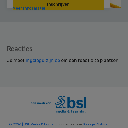
Inschrijven
Meer informatie
Reader
Reacties
Interactions
Je moet
ingelogd zijn op
om een reactie te plaatsen.
© 2026 | BSL Media & Learning
, onderdeel van
Springer Nature