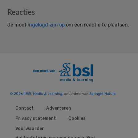
Reader
Reacties
Interactions
Je moet
ingelogd zijn op
om een reactie te plaatsen.
© 2026 | BSL Media & Learning
, onderdeel van
Springer Nature
Contact
Adverteren
Privacy statement
Cookies
Voorwaarden
Het laatste nieuws over de zorg. Snel,