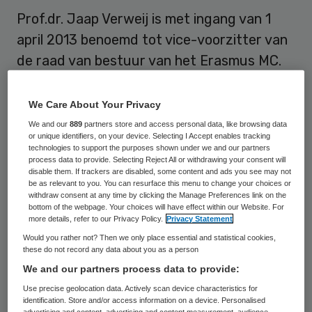
Prof.dr. Jaap Verweij is met ingang van 1
april 2013 benoemd tot vice-voorzitter van
de raad van bestuur van het Erasmus MC.
Hij is per die datum ook benoemd tot
decaan van de Faculteit der Geneeskunde
We Care About Your Privacy
en Gezondheidswetenschappen aan de
We and our
889
partners store and access personal data, like browsing data
or unique identifiers, on your device. Selecting I Accept enables tracking
Erasmus Universiteit Rotterdam (EUR).
technologies to support the purposes shown under we and our partners
process data to provide. Selecting Reject All or withdrawing your consent will
disable them. If trackers are disabled, some content and ads you see may not
Bestuur Erasmus MC
be as relevant to you. You can resurface this menu to change your choices or
withdraw consent at any time by clicking the Manage Preferences link on the
bottom of the webpage. Your choices will have effect within our Website. For
more details, refer to our Privacy Policy.
Privacy Statement
Conform de afspraken tussen het
Erasmus
Would you rather not? Then we only place essential and statistical cookies,
MC
en de EUR heeft de raad van toezicht
these do not record any data about you as a person
van het Erasmus MC Verweij als vice-
We and our partners process data to provide:
voorzitter van de raad van bestuur van het
Use precise geolocation data. Actively scan device characteristics for
identification. Store and/or access information on a device. Personalised
ziekenhuis benoemd. Verweij volgt
Huib
advertising and content, advertising and content measurement, audience