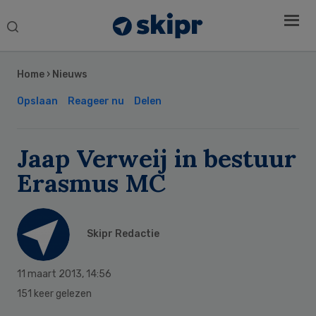
Search
this
Secondary
website
Sidebar
Home
›
Nieuws
Opslaan
Reageer nu
Delen
Jaap Verweij in bestuur
Erasmus MC
Skipr Redactie
11 maart 2013
,
14:56
151 keer gelezen