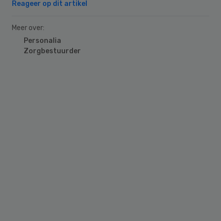
Reageer op dit artikel
Meer over:
Personalia
Zorgbestuurder
Primary
Sidebar