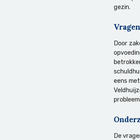
gezin.
Vrage
Door zake
opvoeding
betrokken
schuldhu
eens met 
Veldhuij
probleem
Onder
De vragen