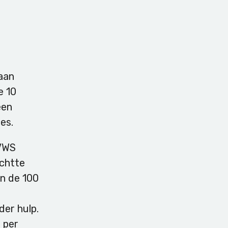
 aan
e 10
een
es.
 VWS
ichtte
n de 100
der hulp.
 per