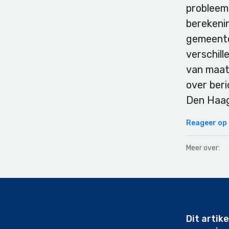
probleem
berekeni
gemeente
verschill
van maat
over beri
Den Haag
Reageer op d
Meer over:
Secondary
Sidebar
Dit artike