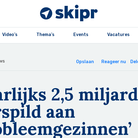
Video’s
Thema’s
Events
Vacatures
ws
Opslaan
Reageer nu
Del
arlijks 2,5 miljard
spild aan
obleemgezinnen’