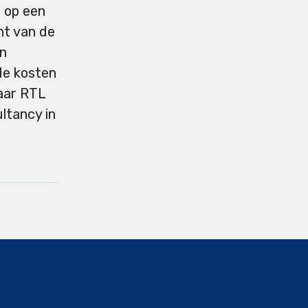
h op een
ht van de
an
 de kosten
aar RTL
ltancy in