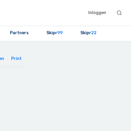
Searc
Inloggen
this
websit
Partners
Skipr
99
Skipr
22
Primary
Sidebar
en
Print