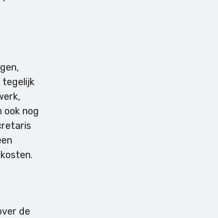
ngen,
tegelijk
werk,
n ook nog
retaris
een
 kosten.
over de