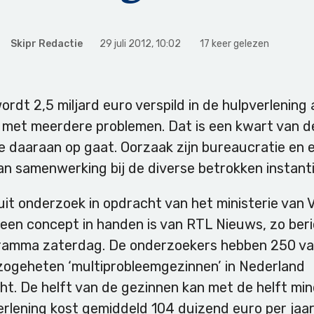
Skipr Redactie
29 juli 2012
,
10:02
17 keer gelezen
wordt 2,5 miljard euro verspild in de hulpverlening
 met meerdere problemen. Dat is een kwart van d
ie daaraan op gaat. Oorzaak zijn bureaucratie en 
n samenwerking bij de diverse betrokken instanti
t uit onderzoek in opdracht van het ministerie van
een concept in handen is van RTL Nieuws, zo ber
ramma zaterdag. De onderzoekers hebben 250 va
zogeheten ‘multiprobleemgezinnen’ in Nederland
ht. De helft van de gezinnen kan met de helft min
rlening kost gemiddeld 104 duizend euro per jaar