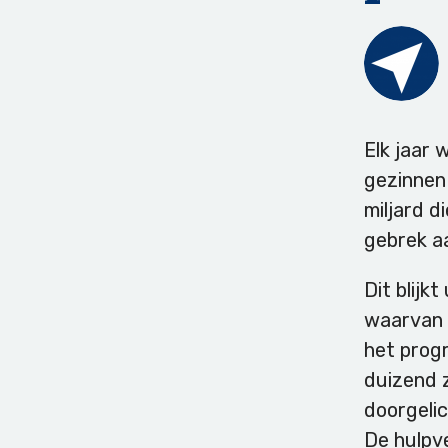
Elk jaar 
gezinnen
miljard d
gebrek aa
Dit blijk
waarvan 
het prog
duizend 
doorgelic
De hulpve